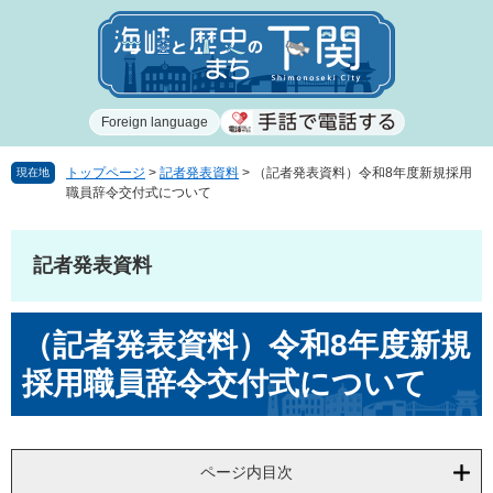
ペ
メ
ー
ニ
ジ
ュ
の
ー
先
を
Foreign language
頭
飛
で
ば
す
し
トップページ
>
記者発表資料
>
（記者発表資料）令和8年度新規採用
現在地
職員辞令交付式について
。
て
本
文
記者発表資料
へ
本
（記者発表資料）令和8年度新規
文
採用職員辞令交付式について
ページ内目次