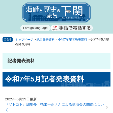
ペ
メ
ー
ニ
ジ
ュ
の
ー
先
を
Foreign language
頭
飛
で
ば
す
し
トップページ
>
記者発表資料
>
令和7年記者発表資料
>
令和7年5月記
現在地
者発表資料
。
て
本
文
記者発表資料
へ
本
令和7年5月記者発表資料
文
2025年5月29日更新
『ソトコト』編集長 指出一正さんによる講演会の開催につい
て