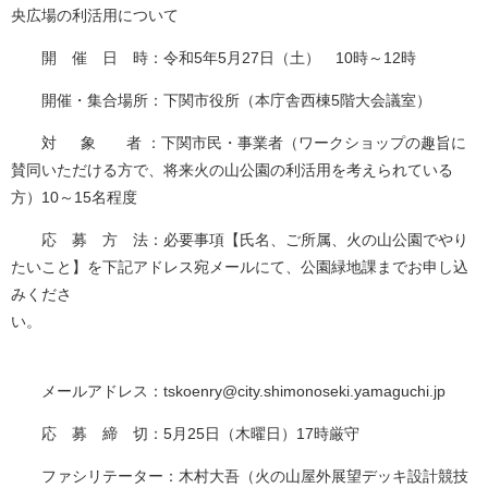
央広場の利活用について
開 催 日 時：令和5年5月27日（土） 10時～12時
開催・集合場所：下関市役所（本庁舎西棟5階大会議室）
対 象 者 ：下関市民・事業者（ワークショップの趣旨に
賛同いただける方で、将来火の山公園の利活用を考えられている
方）10～15名程度
応 募 方 法：必要事項【氏名、ご所属、火の山公園でやり
たいこと】を下記アドレス宛メールにて、公園緑地課までお申し込
みくださ
い。
メールアドレス：tskoenry@city.shimonoseki.yamaguchi.jp
応 募 締 切：5月25日（木曜日）17時厳守
ファシリテーター：木村大吾（火の山屋外展望デッキ設計競技