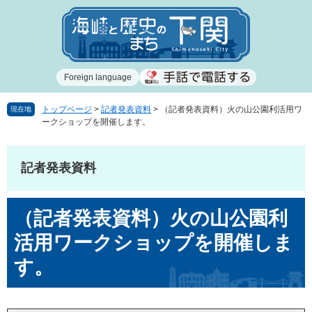
ペ
メ
ー
ニ
ジ
ュ
の
ー
先
を
Foreign language
頭
飛
で
ば
す
し
トップページ
>
記者発表資料
>
（記者発表資料）火の山公園利活用ワ
現在地
ークショップを開催します。
。
て
本
文
記者発表資料
へ
本
（記者発表資料）火の山公園利
文
活用ワークショップを開催しま
す。