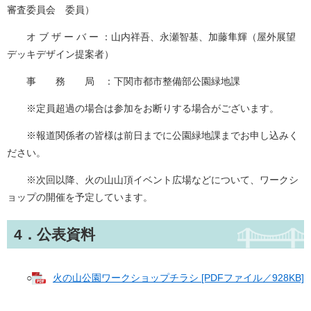
審査委員会 委員）
オ ブ ザ ー バ ー ：山内祥吾、永瀬智基、加藤隼輝（屋外展望
デッキデザイン提案者）
事 務 局 ：下関市都市整備部公園緑地課
※定員超過の場合は参加をお断りする場合がございます。
※報道関係者の皆様は前日までに公園緑地課までお申し込みく
ださい。
※次回以降、火の山山頂イベント広場などについて、ワークシ
ョップの開催を予定しています。
4．公表資料
○
火の山公園ワークショップチラシ [PDFファイル／928KB]