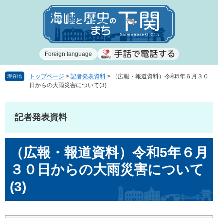
ペ
メ
ー
ニ
ジ
ュ
の
ー
先
を
Foreign language
頭
飛
で
ば
す
し
トップページ
>
記者発表資料
>
（広報・報道資料）令和5年６月３０
現在地
日からの大雨災害について(3)
。
て
本
文
記者発表資料
へ
本
（広報・報道資料）令和5年６月
文
３０日からの大雨災害について
(3)