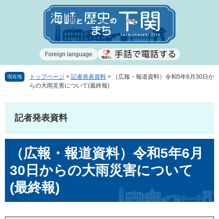
ペ
メ
ー
ニ
ジ
ュ
の
ー
先
を
Foreign language
頭
飛
で
ば
す
し
トップページ
>
記者発表資料
>
（広報・報道資料）令和5年6月30日か
現在地
らの大雨災害について(最終報)
。
て
本
文
記者発表資料
へ
本
（広報・報道資料）令和5年6月
文
30日からの大雨災害について
(最終報)