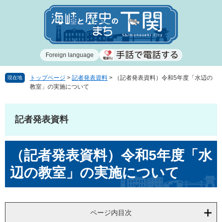
ペ
メ
ー
ニ
ジ
ュ
の
ー
先
を
Foreign language
頭
飛
で
ば
す
し
トップページ
>
記者発表資料
>
（記者発表資料）令和5年度「水辺の
現在地
教室」の実施について
。
て
本
文
記者発表資料
へ
本
（記者発表資料）令和5年度「水
文
辺の教室」の実施について
ページ内目次