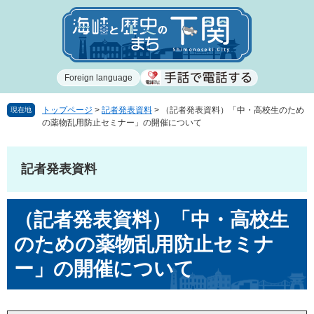
ペ
メ
ー
ニ
ジ
ュ
の
ー
先
を
Foreign language
頭
飛
で
ば
す
し
トップページ
>
記者発表資料
>
（記者発表資料）「中・高校生のため
現在地
の薬物乱用防止セミナー」の開催について
。
て
本
文
記者発表資料
へ
本
（記者発表資料）「中・高校生
文
のための薬物乱用防止セミナ
ー」の開催について