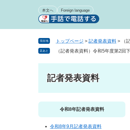
ペ
メ
ー
ニ
本文へ
Foreign language
ジ
ュ
の
ー
先
を
頭
飛
トップページ
>
記者発表資料
>
（
現在地
で
ば
（記者発表資料）令和5年度第2回
足あと
す
し
。
て
本
文
記者発表資料
へ
令和8年記者発表資料
令和8年9月記者発表資料