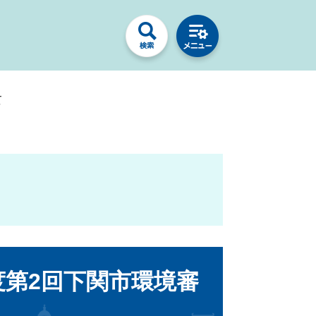
て
度第2回下関市環境審