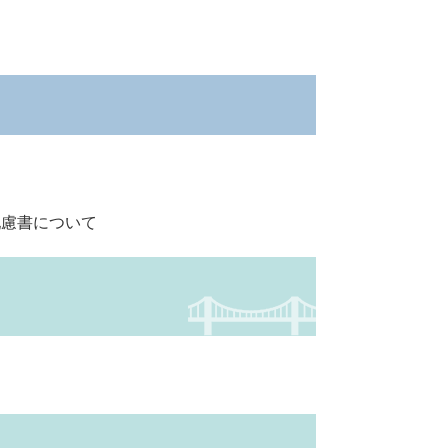
。
配慮書について