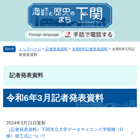
ペ
メ
ー
ニ
ジ
ュ
の
ー
先
を
Foreign language
頭
飛
で
ば
す
し
トップページ
>
記者発表資料
>
令和6年記者発表資料
>
令和6年3月記
現在地
者発表資料
。
て
本
文
記者発表資料
へ
本
令和6年3月記者発表資料
文
2024年3月21日更新
（記者発表資料）下関市立大学データサイエンス学部棟（D
棟）竣工式について