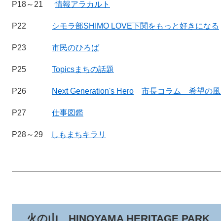
P18～21
情報アラカルト
P22
シモラ部SHIMO LOVE下関をもっと好きになる
P23
市民のひろば
P25
Topicsまちの話題
P26
Next Generation's Hero
市長コラム 希望の風
P27
仕事図鑑
P28～29
しもまちキラリ
火の山 HINOYAMA HERITAGE PARK