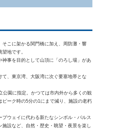
、そこに架かる関門橋に加え、周防灘・響
眺望地です。
や神事を目的として山頂に「のろし場」があ
けて、東京湾、大阪湾に次ぐ要塞地帯とな
立公園に指定。かつては市内外から多くの観
ピーク時の5分の1にまで減り、施設の老朽
ープウェイに代わる新たなシンボル・パルス
ン施設など、自然・歴史・眺望・夜景を楽し