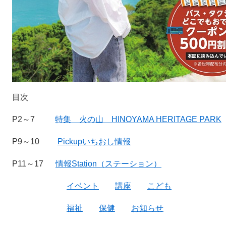
目次
P2～7
特集 火の山 HINOYAMA HERITAGE PARK
P9～10
Pickupいちおし情報
P11～17
情報Station（ステーション）
イベント
講座
こども
福祉
保健
お知らせ