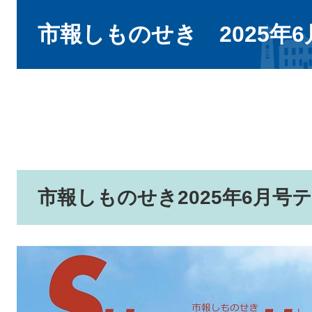
本
文
市報しものせき 2025年
市報しものせき2025年6月号