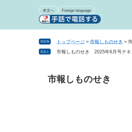
ペ
メ
ー
ニ
本文へ
Foreign language
ジ
ュ
の
ー
先
を
頭
飛
トップページ
>
市報しものせき
>
現在地
で
ば
市報しものせき 2025年6月号テ
足あと
す
し
。
て
本
文
市報しものせき
へ