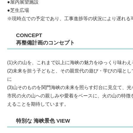
●屋内展望施設
●芝生広場
※現時点での予定であり、工事進捗等の状況により遅れる
CONCEPT
再整備計画のコンセプト
(1)火の山を、これまで以上に海峡の魅力をゆっくり味わえ
(2)未来を担う子どもと、その親世代の遊び・学びの場と
に
(3)山そのものを関門海峡の未来を照らす灯台に見立て、
市民の火の山への親しみや愛着をベースに、火の山の特徴
えることを期待しています。
特別な 海峡景色 VIEW