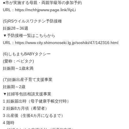
●市が実施する母親・両親学級等の参加予約
URL：https://mchhjpwww.page.link/XpLi
(5)RSウイルスワクチン予防接種
妊娠28～36週
▼予防接種一覧はこちらから
URL：https://www.city.shimonoseki.lg.jp/soshiki/47/142316.html
(6)しもまちBABYタクシー
(愛称：ベビタク)
妊娠期～1歳未満
(7)妊娠出産子育て支援事業
妊娠期～2歳
▼妊婦等包括相談支援事業
1 妊娠届出時（母子健康手帳交付時）
2 妊娠8カ月頃（希望者）
3 出産後（生後4カ月になるまで）
4 随時