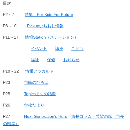
目次
P2～7
特集 For Kids For Future
P8～10
Pickupいちおし情報
P11～17
情報Station（ステーション）
イベント
講座
こども
福祉
保健
お知らせ
P18～22
情報アラカルト
P23
市民のひろば
P25
Topicsまちの話題
P26
学校だより
P27
Next Generation's Hero
市長コラム 希望の風（市長
の部屋）