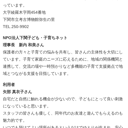
っています。
大字綾羅木字岡454番地
下関市立考古博物館弥生の里
TEL.250-9902
NPO法人下関子ども・子育ちネット
理事長 新内 和美さん
保護者の方々と子育ての悩みを共有し、皆さんの主体性を大切にし
ています。子育て家庭のニーズに応えるために、地域の関係機関と
連携して、交流の場や一時預かりなど多機能の子育て支援拠点で地
域とつながる支援を目指しています。
利用者
矢部 真衣子さん
自宅だと自然に触れる機会が少ないので、子どもにとって良い刺激
になっていると思います。
スタッフの皆さんも優しく、同年代のお友達と遊んでもらえるのも
魅力的です。
いつでも預けてよい場所があるというだけでゆとりが生まれ、安心