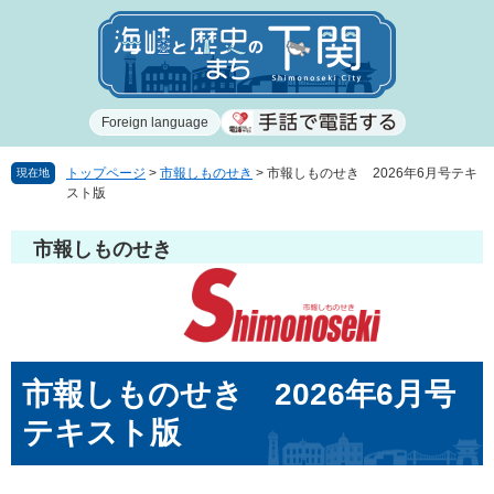
ペ
メ
ー
ニ
ジ
ュ
の
ー
先
を
Foreign language
頭
飛
で
ば
す
し
トップページ
>
市報しものせき
>
市報しものせき 2026年6月号テキ
現在地
スト版
。
て
本
文
市報しものせき
へ
本
市報しものせき 2026年6月号
文
テキスト版