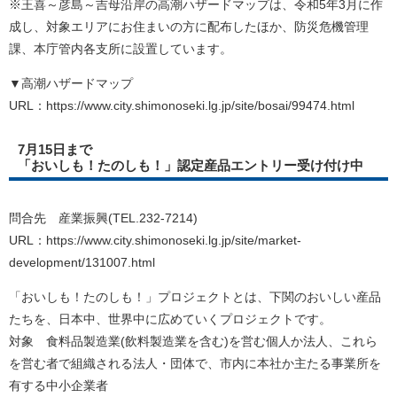
※王喜～彦島～吉母沿岸の高潮ハザードマップは、令和5年3月に作
成し、対象エリアにお住まいの方に配布したほか、防災危機管理
課、本庁管内各支所に設置しています。
▼高潮ハザードマップ
URL：https://www.city.shimonoseki.lg.jp/site/bosai/99474.html
7月15日まで
「おいしも！たのしも！」認定産品エントリー受け付け中
問合先 産業振興(TEL.232-7214)
URL：https://www.city.shimonoseki.lg.jp/site/market-
development/131007.html
「おいしも！たのしも！」プロジェクトとは、下関のおいしい産品
たちを、日本中、世界中に広めていくプロジェクトです。
対象 食料品製造業(飲料製造業を含む)を営む個人か法人、これら
を営む者で組織される法人・団体で、市内に本社か主たる事業所を
有する中小企業者