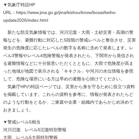
▼気象庁特設HP
URL：https://www.jma.go.jp/jma/kishou/know/bosai/keiho-
update2026/index.html
新たな防災気象情報では、河川氾濫・大雨・土砂災害・高潮の警
報などを、避難行動に対応した5段階の警戒レベルと整合させ、災害
発生の危険度に応じたレベルの数字を名称に含めて発表します。レ
ベル3警報やレベル4危険警報が発表されたら、下関市から発信され
る避難情報などに十分留意いただくとともに、大雨で危険度が高ま
った地域が地図で表示される「キキクル」や河川の水位情報を参照
して、危険な場所にいる方は早めの避難を心掛けてください。
気象庁HPの特設ページでは、災害から身を守るために役立つ資料
を掲載しています。これらの資料を参考に、情報が発表されたらど
のような行動をとるか、ご家庭や企業・組織内であらかじめ決めて
おきましょう。
▼警戒レベル5相当
河川氾濫 レベル5氾濫特別警報
大雨 レベル5大雨特別警報