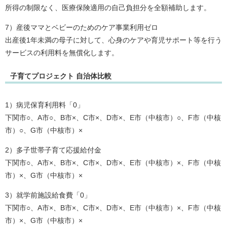
所得の制限なく、医療保険適用の自己負担分を全額補助します。
7）産後ママとベビーのためのケア事業利用ゼロ
出産後1年未満の母子に対して、心身のケアや育児サポート等を行う
サービスの利用料を無償化します。
子育てプロジェクト 自治体比較
1）病児保育利用料「0」
下関市○、A市○、B市×、C市×、D市×、E市（中核市）○、F市（中核
市）○、G市（中核市）×
2）多子世帯子育て応援給付金
下関市○、A市×、B市×、C市×、D市×、E市（中核市）×、F市（中核
市）×、G市（中核市）×
3）就学前施設給食費「0」
下関市○、A市×、B市×、C市×、D市×、E市（中核市）×、F市（中核
市）×、G市（中核市）×