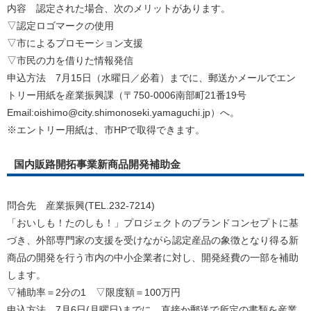
内容 認定された場合、次のメリットがあります。
▽認定ロゴマークの使用
▽市によるプロモーション支援
▽市民の力を借りた情報発信
申込方法 7月15日（水曜日／必着）までに、郵送かメールでエン
トリー用紙を産業振興課（〒750-0006南部町21番19号
Email:oishimo@city.shimonoseki.yamaguchi.jp）へ。
※エントリー用紙は、市HPで取得できます。
国内販路開拓事業新商品開発補助金
問合先 産業振興(TEL.232-7214)
「おいしも！たのしも！」プロジェクトのブランドコンセプトに基
づき、外部専門家の支援を受けながら認定産品の象徴となり得る新
商品の開発を行う市内の中小企業者に対し、開発経費の一部を補助
します。
▽補助率＝2分の1 ▽限度額＝100万円
申込方法 7月6日(月曜日)までに、直接か郵送で所定の書類を産業