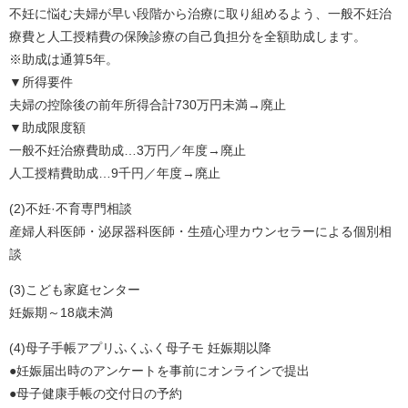
不妊に悩む夫婦が早い段階から治療に取り組めるよう、一般不妊治
療費と人工授精費の保険診療の自己負担分を全額助成します。
※助成は通算5年。
▼所得要件
夫婦の控除後の前年所得合計730万円未満→廃止
▼助成限度額
一般不妊治療費助成…3万円／年度→廃止
人工授精費助成…9千円／年度→廃止
(2)不妊·不育専門相談
産婦人科医師・泌尿器科医師・生殖心理カウンセラーによる個別相
談
(3)こども家庭センター
妊娠期～18歳未満
(4)母子手帳アプリふくふく母子モ 妊娠期以降
●妊娠届出時のアンケートを事前にオンラインで提出
●母子健康手帳の交付日の予約