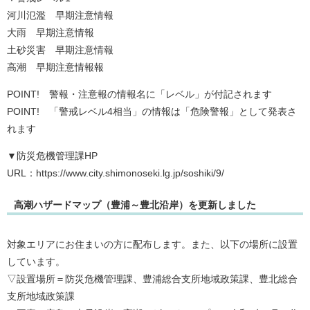
河川氾濫 早期注意情報
大雨 早期注意情報
土砂災害 早期注意情報
高潮 早期注意情報報
POINT! 警報・注意報の情報名に「レベル」が付記されます
POINT! 「警戒レベル4相当」の情報は「危険警報」として発表さ
れます
▼防災危機管理課HP
URL：https://www.city.shimonoseki.lg.jp/soshiki/9/
高潮ハザードマップ（豊浦～豊北沿岸）を更新しました
対象エリアにお住まいの方に配布します。また、以下の場所に設置
しています。
▽設置場所＝防災危機管理課、豊浦総合支所地域政策課、豊北総合
支所地域政策課