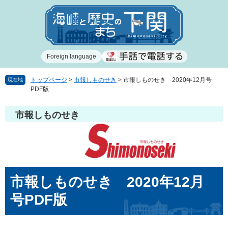
ペ
メ
ー
ニ
ジ
ュ
の
ー
先
を
Foreign language
頭
飛
で
ば
す
し
トップページ
>
市報しものせき
>
市報しものせき 2020年12月号
現在地
PDF版
。
て
本
文
市報しものせき
へ
本
市報しものせき 2020年12月
文
号PDF版