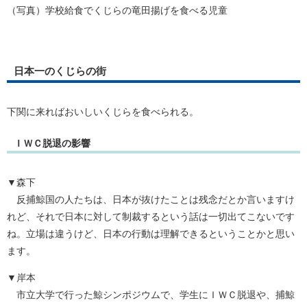
（写真）学校給食でくじらの竜田揚げを食べる児童
日本一のくじらの街
下関に来ればおいしいくじらを食べられる。
ＩＷＣ脱退の影響
▼森下
反捕鯨国の人たちは、日本が抜けたことは残念だとか言いますけ
れど、それで日本に対して制裁するという話は一切出てこないです
ね。立場は違うけど、日本の行動は理解できるということかと思い
ます。
▼岸本
市立大学で行った鯨シンポジウムで、学生にＩＷＣ脱退や、捕鯨