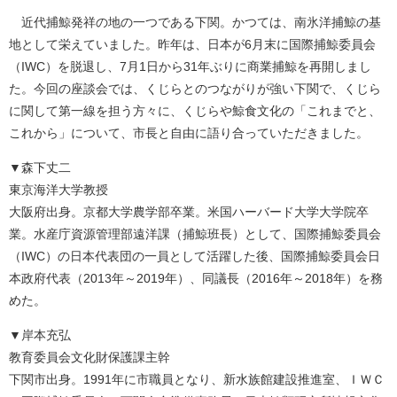
近代捕鯨発祥の地の一つである下関。かつては、南氷洋捕鯨の基
地として栄えていました。昨年は、日本が6月末に国際捕鯨委員会
（IWC）を脱退し、7月1日から31年ぶりに商業捕鯨を再開しまし
た。今回の座談会では、くじらとのつながりが強い下関で、くじら
に関して第一線を担う方々に、くじらや鯨食文化の「これまでと、
これから」について、市長と自由に語り合っていただきました。
▼森下丈二
東京海洋大学教授
大阪府出身。京都大学農学部卒業。米国ハーバード大学大学院卒
業。水産庁資源管理部遠洋課（捕鯨班長）として、国際捕鯨委員会
（IWC）の日本代表団の一員として活躍した後、国際捕鯨委員会日
本政府代表（2013年～2019年）、同議長（2016年～2018年）を務
めた。
▼岸本充弘
教育委員会文化財保護課主幹
下関市出身。1991年に市職員となり、新水族館建設推進室、ＩＷＣ