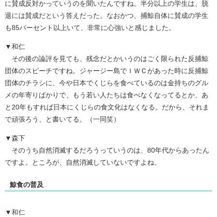
に賛成反対かっていうのを聞いたんですね。半分以上の学生は、脱
退には賛成だという答えだった。なおかつ、捕鯨自体に賛成の学生
も85パーセント以上いて、非常に心強いと感じました。
▼和仁
その後の論評を見ても、残念だとかいうのはごく限られた反捕鯨
団体のスピーチですね。ジャージー島でＩＷＣがあった時に反捕鯨
団体のチラシに、今や日本でくじらを食べているのは金持ちのグル
メの年寄りばかりで、もう若い人たちは食べなくなってるとか、あ
と20年もすれば日本にくじらの食文化はなくなる。だから、それま
で頑張ろう、と書いてる。（一同笑）
▼森下
そのうち自然消滅するだろうっていうのは、80年代からあったん
ですよ。ところが、自然消滅していないですよね。
鯨食の普及
▼和仁