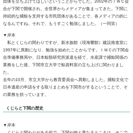
団体を立ち上げてほしいということからでした。2002年のＩＷＣ会
合が下関で開催され、全世界からメディアが集まってきた。下関に
持続的な捕鯨を支持する市民団体があることで、各メディアの的に
なるんですね。それで、もうすごく勉強しました。（一同笑）
▼岸本
私とくじらの関わりですが、新水族館（現海響館）建設推進室に
1997年に異動になり、勉強を始めたことからです。ＩＷＣの下関会
合準備事務局や、日本鯨類研究所派遣を経て、水産課で捕鯨関係の
業務をした後、下関市立大学で鯨資料室の立ち上げに関わりまし
た。
去年の10月、市立大学から教育委員会へ異動しました。捕鯨文化で
日本遺産の申請をする取りまとめを下関市がするということで、そ
の業務を担っています。
くじらと下関の歴史
▼岸本
くじらと関わりがある街で、下関が他と異なるところは、そこで