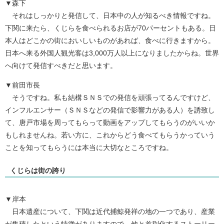
▼森下
それはしっかりと発信して、日本中の人が知るべき情報ですね。
下関に来たら、くじらを食べられるお店が70パーセントもある。日
本人はどこかの街においしいものがあれば、食べに行きますから。
日本へ来る外国人観光客は3,000万人以上になりましたからね。世界
へ向けて発信すべきだと思います。
▼前田市長
そうですね。私も結構ＳＮＳでの発信を頑張ってるんですけど、
インフルエンサー（ＳＮＳなどの発信で影響力がある人）を誘致し
て、唐戸市場を周ってもらって動画をアップしてもらうのがいいか
もしれませんね。若い方に、これからどう食べてもらうかっていう
ことを知ってもらうには本当に大切なところですね。
くじらは街の誇り
▼岸本
日本遺産について、下関は近代捕鯨発祥の地の一つであり、産業
が集積したという特徴がありますので、他と差別化するストーリー