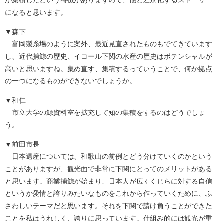
になると思います。
▼森下
富岡製糸場のように案外、最近見直されたものもでてきています
し、近代捕鯨の歴史、イコール下関の水産の歴史はポテンシャルが
高いと思いますね。集め直す、集積するっていうことで、何か拠点
の一つになるものができないでしょうか。
▼和仁
市立大学の鯨資料室を拡充して知の集積をするのはどうでしょ
う。
▼前田市長
日本遺産については、和歌山の前例とどう分けていくのかという
ことがありますが、観光面で非常に下関にとってのメリットがある
と思います。商業捕鯨が始まり、日本人が広くくじらに対する自信
というか愛情と誇りみたいなものをこれから作っていくために、ふ
さわしいテーマだと思います。それを下関で請け負うことができた
ことを私はうれしく、誇りに思っています。仕組み的には観光が重