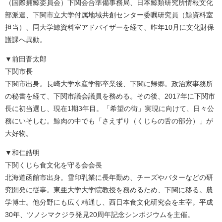
（国際捕鯨委員会）下関会合準備事務局、日本鯨類研究所情報文化
部派遣、下関市立大学付属地域共創センター委嘱研究員（鯨資料室
担当）、同大学鯨資料室アドバイザーを経て、昨年10月に文化財保
護課へ異動。
▼前田晋太郎
下関市長
下関市出身。長崎大学水産学部卒業後、下関に帰郷。政治家事務所
の秘書を経て、下関市議会議員を務める。その後、2017年に下関市
長に初当選し、現在1期3年目。「希望の街」実現に向けて、日々公
務にいそしむ。鯨肉の中でも「さえずり（くじらの舌の部分）」が
大好物。
▼和仁皓明
下関くじら食文化を守る会会長
北海道函館市出身。雪印乳業に長年勤め、チーズやバターなどの研
究開発に従事。東亜大学大学院教授を務めるため、下関に移る。農
学博士。他分野にも広く精通し、西日本食文化研究会を主宰。平成
30年、ツノシマクジラ発見20周年記念シンポジウムを主催。