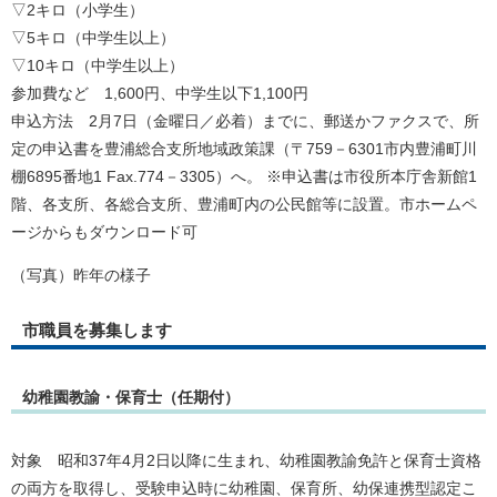
▽2キロ（小学生）
▽5キロ（中学生以上）
▽10キロ（中学生以上）
参加費など 1,600円、中学生以下1,100円
申込方法 2月7日（金曜日／必着）までに、郵送かファクスで、所
定の申込書を豊浦総合支所地域政策課（〒759－6301市内豊浦町川
棚6895番地1 Fax.774－3305）へ。 ※申込書は市役所本庁舎新館1
階、各支所、各総合支所、豊浦町内の公民館等に設置。市ホームペ
ージからもダウンロード可
（写真）昨年の様子
市職員を募集します
幼稚園教諭・保育士（任期付）
対象 昭和37年4月2日以降に生まれ、幼稚園教諭免許と保育士資格
の両方を取得し、受験申込時に幼稚園、保育所、幼保連携型認定こ