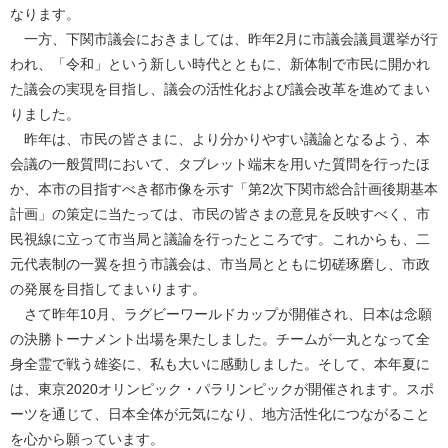
なります。
一方、下関市議会におきましては、昨年2月に市議会議員選挙が行
われ、「令和」という新しい時代とともに、新体制で市民に開かれ
た議会の実現を目指し、議会の活性化および議会改革を進めてまい
りました。
昨年は、市民の皆さまに、より分かりやすい議論となるよう、本
会議の一般質問において、タブレット端末を用いた質問を行ったほ
か、本市の目指すべき都市像を示す「第2次下関市総合計画後期基本
計画」の策定に当たっては、市民の皆さまの意見を反映すべく、市
民視線に立って市当局と議論を行ったところです。これからも、二
元代表制の一翼を担う市議会は、市当局とともに切磋琢磨し、市政
の発展を目指してまいります。
さて昨年10月、ラグビーワールドカップが開催され、日本は念願
の決勝トーナメント出場を果たしました。チームが一丸となって全
身全霊で戦う雄姿に、私も大いに感動しました。そして、本年夏に
は、東京2020オリンピック・パラリンピックが開催されます。スポ
ーツを通じて、日本全体が元気になり、地方活性化につながること
を心から願っています。