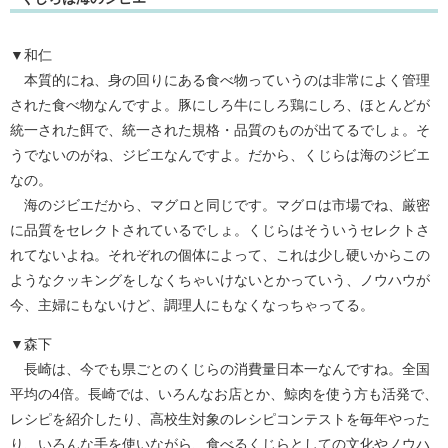
▼和仁
本質的にね、身の回りにある食べ物っていうのは非常によく管理
された食べ物なんですよ。豚にしろ牛にしろ鶏にしろ、ほとんどが
統一された餌で、統一された規格・品質のものが出てるでしょ。そ
うでないのがね、ジビエなんですよ。だから、くじらは海のジビエ
なの。
海のジビエだから、マグロと同じです。マグロは市場でね、厳密
に品質をセレクトされているでしょ。くじらはそういうセレクトさ
れてないよね。それぞれの個体によって、これは少し硬いからこの
ようなクッキングをしなくちゃいけないとかっていう、ノウハウが
今、主婦にもないけど、調理人にもなくなっちゃってる。
▼森下
長崎は、今でも県ごとのくじらの消費量日本一なんですね。全国
平均の4倍。長崎では、いろんなお店とか、鯨肉を使う方も活発で、
レシピを紹介したり、高校生対象のレシピコンテストを毎年やった
り、いろんな手を使いながら、食べるくじらとしての文化やノウハ