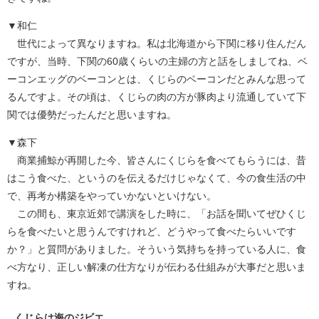
▼和仁
世代によって異なりますね。私は北海道から下関に移り住んだん
ですが、当時、下関の60歳くらいの主婦の方と話をしましてね、ベ
ーコンエッグのベーコンとは、くじらのベーコンだとみんな思って
るんですよ。その頃は、くじらの肉の方が豚肉より流通していて下
関では優勢だったんだと思いますね。
▼森下
商業捕鯨が再開した今、皆さんにくじらを食べてもらうには、昔
はこう食べた、というのを伝えるだけじゃなくて、今の食生活の中
で、再考か構築をやっていかないといけない。
この間も、東京近郊で講演をした時に、「お話を聞いてぜひくじ
らを食べたいと思うんですけれど、どうやって食べたらいいです
か？」と質問がありました。そういう気持ちを持っている人に、食
べ方なり、正しい解凍の仕方なりが伝わる仕組みが大事だと思いま
すね。
くじらは海のジビエ