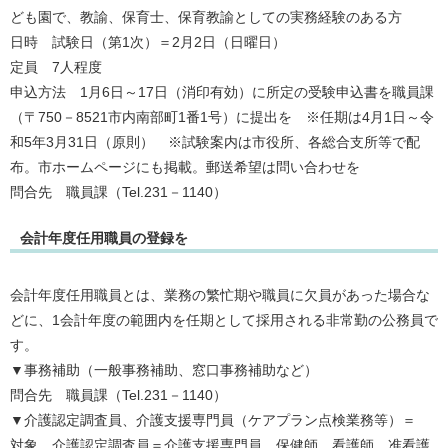
ども園で、教諭、保育士、保育教諭としての実務経験のある方
日時 試験日（第1次）＝2月2日（日曜日）
定員 7人程度
申込方法 1月6日～17日（消印有効）に所定の受験申込書を職員課
（〒750－8521市内南部町1番1号）に提出を ※任期は4月1日～令
和5年3月31日（原則） ※試験案内は市役所、各総合支所等で配
布。市ホームページにも掲載。郵送希望は問い合わせを
問合先 職員課（Tel.231－1140）
会計年度任用職員の登録を
会計年度任用職員とは、業務の繁忙期や職員に欠員があった場合な
どに、1会計年度の範囲内を任期として採用される非常勤の公務員で
す。
▼事務補助（一般事務補助、窓口事務補助など）
問合先 職員課（Tel.231－1140）
▼介護認定調査員、介護支援専門員（ケアプラン点検業務等）＝
対象 介護認定調査員＝介護支援専門員、保健師、看護師、准看護