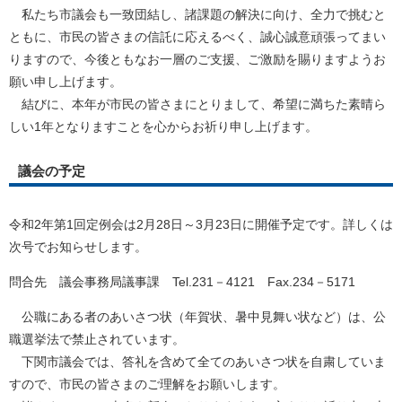
私たち市議会も一致団結し、諸課題の解決に向け、全力で挑むと
ともに、市民の皆さまの信託に応えるべく、誠心誠意頑張ってまい
りますので、今後ともなお一層のご支援、ご激励を賜りますようお
願い申し上げます。
結びに、本年が市民の皆さまにとりまして、希望に満ちた素晴ら
しい1年となりますことを心からお祈り申し上げます。
議会の予定
令和2年第1回定例会は2月28日～3月23日に開催予定です。詳しくは
次号でお知らせします。
問合先 議会事務局議事課 Tel.231－4121 Fax.234－5171
公職にある者のあいさつ状（年賀状、暑中見舞い状など）は、公
職選挙法で禁止されています。
下関市議会では、答礼を含めて全てのあいさつ状を自粛していま
すので、市民の皆さまのご理解をお願いします。