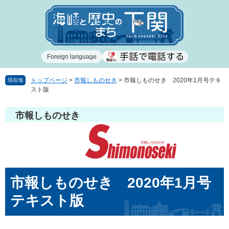
ペ
メ
ー
ニ
ジ
ュ
の
ー
先
を
Foreign language
頭
飛
で
ば
す
し
トップページ
>
市報しものせき
>
市報しものせき 2020年1月号テキ
現在地
スト版
。
て
本
文
市報しものせき
へ
本
市報しものせき 2020年1月号
文
テキスト版