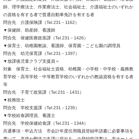
師、理学療法士、作業療法士、社会福祉士、介護福祉士のいずれか
の資格を有する者で普通自動車免許を有する者
問合先 介護保険課（Tel.231－1162）
▼保健師、助産師、看護師
問合先 保健医療政策課（Tel.231－1426）
▼保育士、幼稚園教諭、看護師、保育園・こども園の調理員
問合先 幼児保育課（Tel.231－1397）
▼放課後児童クラブ支援員＝
対象 保育士、社会福祉士資格、幼稚園・小学校・中学校・義務教
育学校・高等学校・中等教育学校のいずれかの教諭資格を有する者
等
問合先 子育て政策課（Tel.231－1431）
▼校務技士
問合先 学校支援課（Tel.231－1235）
▼学校給食調理員、養護士
問合先 学校保健給食課（Tel.231－1344）
共通事項・申込方法 市会計年度任用職員登録申請書に必要事項を
書いて、直接か郵送で各課に提出を。※登録申請書は、市ホームペ