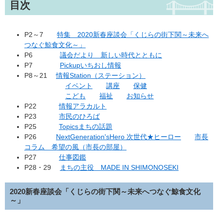
目次
P2～7
特集 2020新春座談会「くじらの街下関～未来へ
つなぐ鯨食文化～」
P6
議会だより 新しい時代とともに
P7
Pickupいちおし情報
P8～21
情報Station（ステーション）
イベント
講座
保健
こども
福祉
お知らせ
P22
情報アラカルト
P23
市民のひろば
P25
Topicsまちの話題
P26
NextGeneration'sHero 次世代★ヒーロー
市長
コラム 希望の風（市長の部屋）
P27
仕事図鑑
P28・29
まちの主役 MADE IN SHIMONOSEKI
2020新春座談会「くじらの街下関～未来へつなぐ鯨食文化
～」