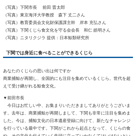
（写真）下関市長 前田 晋太郎
（写真）東京海洋大学教授 森下 丈二さん
（写真）教育委員会文化財保護課主幹 岸本 充弘さん
（写真）下関くじら食文化を守る会会長 和仁 皓明さん
（写真）ニタリクジラ 提供：日本鯨類研究所
下関では身近に食べることができるくじら
あなたのくじらの思い出は何ですか
商業捕鯨が再開し、全国的にも注目を集めているくじら。世代を超
えて受け継がれる鯨食文化。
▼前田市長
今日はお忙しい中、お集まりいただきましてありがとうございま
す。去年は、商業捕鯨が再開しまして、下関も非常に注目を集めま
した。今は、捕鯨文化の日本遺産登録に向けて、新たなチャレンジ
を行っている最中です。下関がこれから起点となって、くじらの食
や、その文化を伝えていく先頭に立っていかなくてはいけないとい