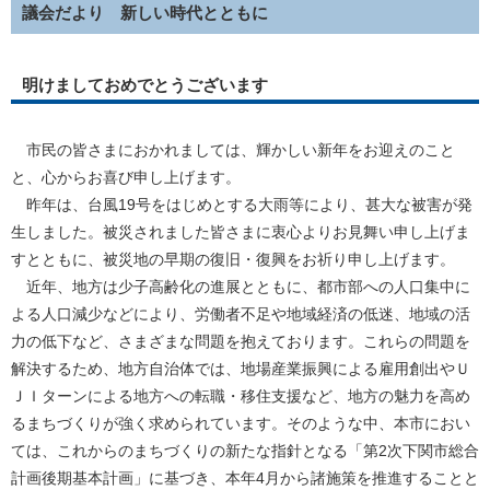
議会だより 新しい時代とともに
明けましておめでとうございます
市民の皆さまにおかれましては、輝かしい新年をお迎えのこと
と、心からお喜び申し上げます。
昨年は、台風19号をはじめとする大雨等により、甚大な被害が発
生しました。被災されました皆さまに衷心よりお見舞い申し上げま
すとともに、被災地の早期の復旧・復興をお祈り申し上げます。
近年、地方は少子高齢化の進展とともに、都市部への人口集中に
よる人口減少などにより、労働者不足や地域経済の低迷、地域の活
力の低下など、さまざまな問題を抱えております。これらの問題を
解決するため、地方自治体では、地場産業振興による雇用創出やＵ
ＪＩターンによる地方への転職・移住支援など、地方の魅力を高め
るまちづくりが強く求められています。そのような中、本市におい
ては、これからのまちづくりの新たな指針となる「第2次下関市総合
計画後期基本計画」に基づき、本年4月から諸施策を推進することと