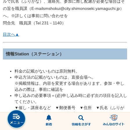
ルで氏名（ふりがな）、連絡先、参加に際し配慮が必要な場合はそ
の旨を職員課（E-mailsmshokui@city.shimonoseki.yamaguchi.jp）
へ。※詳しくは事前に問い合わせを
問合先 職員課（Tel.231－1140）
目次へ▲
情報Station（ステーション）
料金の記載がないものは原則無料。
申込方法の記載がないものは、直接会場へ。
※掲載情報は、内容を変更する場合があります。参加・申し
込みの際は、事前に確認を
申し込みの必要事項＝(必)申し込み時に必ず次の項目を記入し
てください。
▼催し・講座名など ▼郵便番号 ▼住所 ▼氏名（ふりが
な） ▼年齢（学年） ▼電話番号
目次へ▲