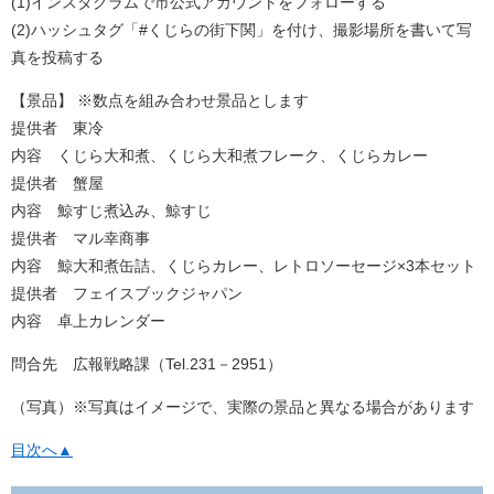
(1)インスタグラムで市公式アカウントをフォローする
(2)ハッシュタグ「#くじらの街下関」を付け、撮影場所を書いて写
真を投稿する
【景品】 ※数点を組み合わせ景品とします
提供者 東冷
内容 くじら大和煮、くじら大和煮フレーク、くじらカレー
提供者 蟹屋
内容 鯨すじ煮込み、鯨すじ
提供者 マル幸商事
内容 鯨大和煮缶詰、くじらカレー、レトロソーセージ×3本セット
提供者 フェイスブックジャパン
内容 卓上カレンダー
問合先 広報戦略課（Tel.231－2951）
（写真）※写真はイメージで、実際の景品と異なる場合があります
目次へ▲