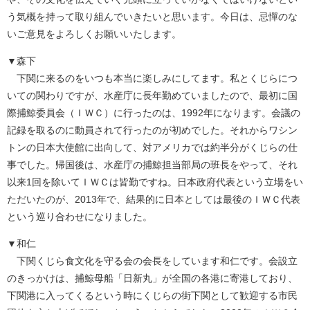
う気概を持って取り組んでいきたいと思います。今日は、忌憚のな
いご意見をよろしくお願いいたします。
▼森下
下関に来るのをいつも本当に楽しみにしてます。私とくじらにつ
いての関わりですが、水産庁に長年勤めていましたので、最初に国
際捕鯨委員会（ＩＷＣ）に行ったのは、1992年になります。会議の
記録を取るのに動員されて行ったのが初めでした。それからワシン
トンの日本大使館に出向して、対アメリカでは約半分がくじらの仕
事でした。帰国後は、水産庁の捕鯨担当部局の班長をやって、それ
以来1回を除いてＩＷＣは皆勤ですね。日本政府代表という立場をい
ただいたのが、2013年で、結果的に日本としては最後のＩＷＣ代表
という巡り合わせになりました。
▼和仁
下関くじら食文化を守る会の会長をしています和仁です。会設立
のきっかけは、捕鯨母船「日新丸」が全国の各港に寄港しており、
下関港に入ってくるという時にくじらの街下関として歓迎する市民