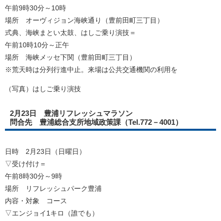
午前9時30分～10時
場所 オーヴィジョン海峡通り（豊前田町三丁目）
式典、海峡まとい太鼓、はしご乗り演技＝
午前10時10分～正午
場所 海峡メッセ下関（豊前田町三丁目）
※荒天時は分列行進中止。来場は公共交通機関の利用を
（写真）はしご乗り演技
2月23日 豊浦リフレッシュマラソン
問合先 豊浦総合支所地域政策課（Tel.772－4001）
日時 2月23日（日曜日）
▽受け付け＝
午前8時30分～9時
場所 リフレッシュパーク豊浦
内容・対象 コース
▽エンジョイ1キロ（誰でも）