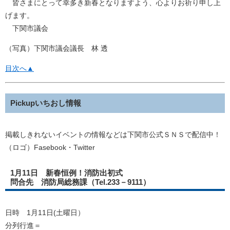
皆さまにとって幸多き新春となりますよう、心よりお祈り申し上
げます。
下関市議会
（写真）下関市議会議長 林 透
目次へ▲
Pickupいちおし情報
掲載しきれないイベントの情報などは下関市公式ＳＮＳで配信中！
（ロゴ）Fasebook・Twitter
1月11日 新春恒例！消防出初式
問合先 消防局総務課（Tel.233－9111）
日時 1月11日(土曜日）
分列行進＝