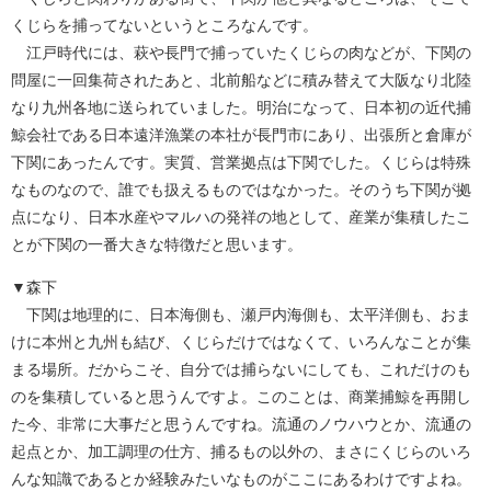
くじらを捕ってないというところなんです。
江戸時代には、萩や長門で捕っていたくじらの肉などが、下関の
問屋に一回集荷されたあと、北前船などに積み替えて大阪なり北陸
なり九州各地に送られていました。明治になって、日本初の近代捕
鯨会社である日本遠洋漁業の本社が長門市にあり、出張所と倉庫が
下関にあったんです。実質、営業拠点は下関でした。くじらは特殊
なものなので、誰でも扱えるものではなかった。そのうち下関が拠
点になり、日本水産やマルハの発祥の地として、産業が集積したこ
とが下関の一番大きな特徴だと思います。
▼森下
下関は地理的に、日本海側も、瀬戸内海側も、太平洋側も、おま
けに本州と九州も結び、くじらだけではなくて、いろんなことが集
まる場所。だからこそ、自分では捕らないにしても、これだけのも
のを集積していると思うんですよ。このことは、商業捕鯨を再開し
た今、非常に大事だと思うんですね。流通のノウハウとか、流通の
起点とか、加工調理の仕方、捕るもの以外の、まさにくじらのいろ
んな知識であるとか経験みたいなものがここにあるわけですよね。