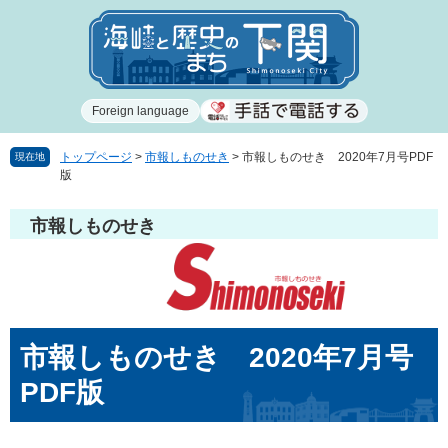
ペ
メ
ー
ニ
ジ
ュ
の
ー
先
を
Foreign language
頭
飛
で
ば
す
し
トップページ
>
市報しものせき
>
市報しものせき 2020年7月号PDF
現在地
版
。
て
本
文
市報しものせき
へ
本
市報しものせき 2020年7月号
文
PDF版