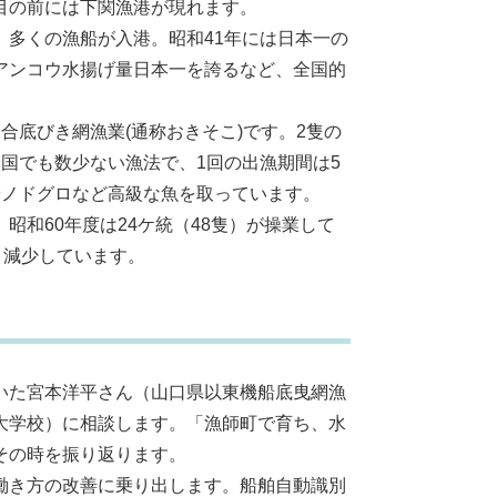
目の前には下関漁港が現れます。
多くの漁船が入港。昭和41年には日本一の
アンコウ水揚げ量日本一を誇るなど、全国的
底びき網漁業(通称おきそこ)です。2隻の
国でも数少ない漁法で、1回の出漁期間は5
やノドグロなど高級な魚を取っています。
和60年度は24ケ統（48隻）が操業して
々減少しています。
いた宮本洋平さん（山口県以東機船底曳網漁
大学校）に相談します。「漁師町で育ち、水
その時を振り返ります。
働き方の改善に乗り出します。船舶自動識別