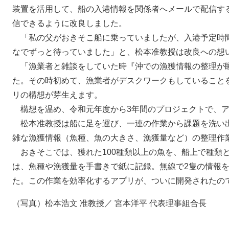
装置を活用して、船の入港情報を関係者へメールで配信す
信できるように改良しました。
「私の父がおきそこ船に乗っていましたが、入港予定時
なでずっと待っていました」と、松本准教授は改良への想
「漁業者と雑談をしていた時『沖での漁獲情報の整理が
た。その時初めて、漁業者がデスクワークもしていること
リの構想が芽生えます。
構想を温め、令和元年度から3年間のプロジェクトで、ア
松本准教授は船に足を運び、一連の作業から課題を洗い
雑な漁獲情報（魚種、魚の大きさ、漁獲量など）の整理作
おきそこでは、獲れた100種類以上の魚を、船上で種類
は、魚種や漁獲量を手書きで紙に記録。無線で2隻の情報
た。この作業を効率化するアプリが、ついに開発されたの
（写真）松本浩文 准教授／ 宮本洋平 代表理事組合長