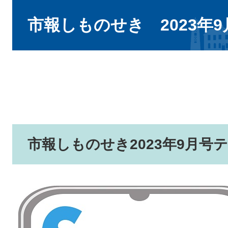
本
文
市報しものせき 2023年
市報しものせき2023年9月号