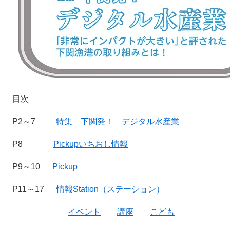
目次
P2～7
特集 下関発！ デジタル水産業
P8
Pickupいちおし情報
P9～10
Pickup
P11～17
情報Station（ステーション）
イベント
講座
こども