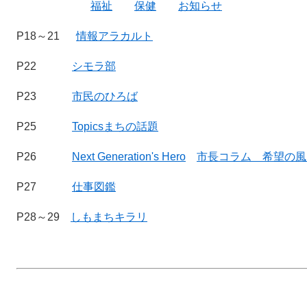
福祉
保健
お知らせ
P18～21
情報アラカルト
P22
シモラ部
P23
市民のひろば
P25
Topicsまちの話題
P26
Next Generation's Hero
市長コラム 希望の風
P27
仕事図鑑
P28～29
しもまちキラリ