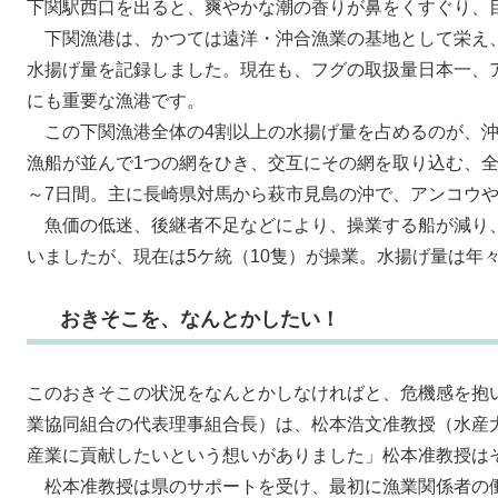
下関駅西口を出ると、爽やかな潮の香りが鼻をくすぐり、
下関漁港は、かつては遠洋・沖合漁業の基地として栄え、
水揚げ量を記録しました。現在も、フグの取扱量日本一、
にも重要な漁港です。
この下関漁港全体の4割以上の水揚げ量を占めるのが、沖合
漁船が並んで1つの網をひき、交互にその網を取り込む、全
～7日間。主に長崎県対馬から萩市見島の沖で、アンコウ
魚価の低迷、後継者不足などにより、操業する船が減り、昭
いましたが、現在は5ケ統（10隻）が操業。水揚げ量は年
おきそこを、なんとかしたい！
このおきそこの状況をなんとかしなければと、危機感を抱
業協同組合の代表理事組合長）は、松本浩文准教授（水産
産業に貢献したいという想いがありました」松本准教授は
松本准教授は県のサポートを受け、最初に漁業関係者の