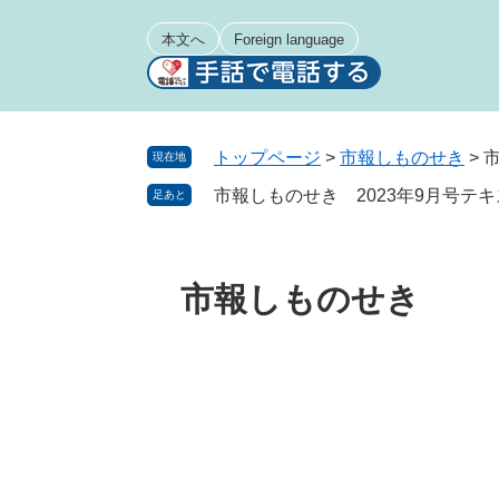
ペ
メ
ー
ニ
本文へ
Foreign language
ジ
ュ
の
ー
先
を
頭
飛
トップページ
>
市報しものせき
>
現在地
で
ば
市報しものせき 2023年9月号テ
足あと
す
し
。
て
本
文
市報しものせき
へ