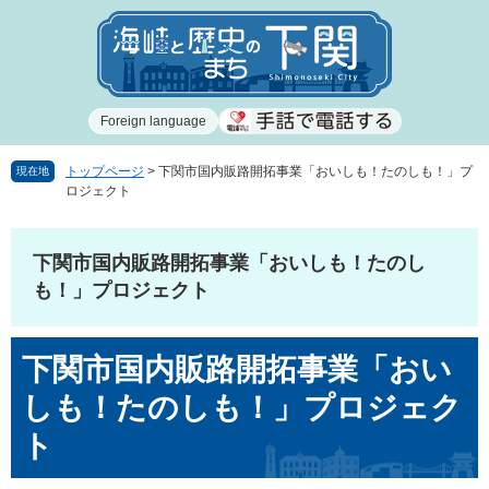
ペ
メ
ー
ニ
ジ
ュ
の
ー
先
を
Foreign language
頭
飛
で
ば
す
し
トップページ
>
下関市国内販路開拓事業「おいしも！たのしも！」プ
現在地
ロジェクト
。
て
本
文
下関市国内販路開拓事業「おいしも！たのし
へ
も！」プロジェクト
本
下関市国内販路開拓事業「おい
文
しも！たのしも！」プロジェク
ト