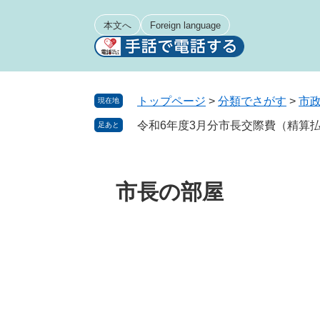
ペ
メ
ー
ニ
本文へ
Foreign language
ジ
ュ
の
ー
先
を
頭
飛
トップページ
>
分類でさがす
>
市
現在地
で
ば
令和6年度3月分市長交際費（精算
足あと
す
し
。
て
本
文
市長の部屋
へ