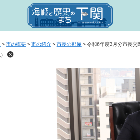
政
>
市の概要
>
市の紹介
>
市長の部屋
>
令和6年度3月分市長交
払）