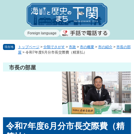
ペ
メ
ー
ニ
ジ
ュ
の
ー
先
を
Foreign language
頭
飛
で
ば
す
し
トップページ
>
分類でさがす
>
市政
>
市の概要
>
市の紹介
>
市長の部
現在地
屋
>
令和7年度6月分市長交際費（精算払）
。
て
本
文
市長の部屋
へ
本
令和7年度6月分市長交際費（精
文