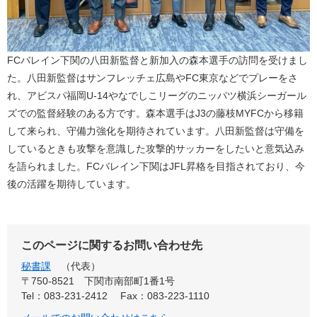
FCバレイン下関の八田新監督と新加入の森本選手の訪問を受けまし
た。八田新監督はサンフレッチェ広島やFC東京などでプレーをさ
れ、アビスパ福岡U-14やなでしこリーグのニッパツ横浜シーガール
ズでの監督経験のある方です。森本選手はJ3の藤枝MYFCから移籍
して来られ、守備力強化を期待されています。八田新監督は守備を
しているときも攻撃を意識した攻撃的サッカーをしたいと意気込み
を語られました。FCバレイン下関はJFL昇格を目指されており、今
後の活躍を期待しています。
このページに関するお問い合わせ先
秘書課
代表
〒750-8521
下関市南部町1番1号
Tel：083-231-2412
Fax：083-223-1110