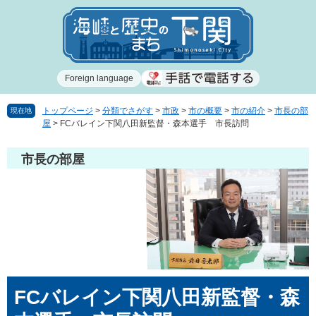
ペ
メ
ー
ニ
ジ
ュ
の
ー
先
を
Foreign language
頭
飛
で
ば
す
し
トップページ
>
分類でさがす
>
市政
>
市の概要
>
市の紹介
>
市長の部
現在地
屋
>
FCバレイン下関八田新監督・森本選手 市長訪問
。
て
本
文
市長の部屋
へ
本
FCバレイン下関八田新監督・森
文