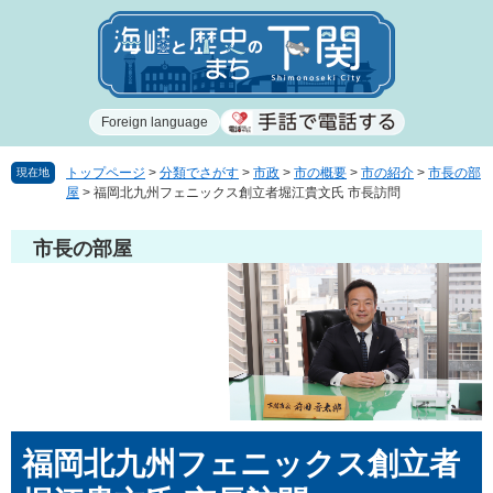
ペ
メ
ー
ニ
ジ
ュ
の
ー
先
を
Foreign language
頭
飛
で
ば
す
し
トップページ
>
分類でさがす
>
市政
>
市の概要
>
市の紹介
>
市長の部
現在地
屋
>
福岡北九州フェニックス創立者堀江貴文氏 市長訪問
。
て
本
文
市長の部屋
へ
本
福岡北九州フェニックス創立者
文