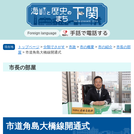
ペ
メ
ー
ニ
ジ
ュ
の
ー
先
を
Foreign language
頭
飛
で
ば
す
し
トップページ
>
分類でさがす
>
市政
>
市の概要
>
市の紹介
>
市長の部
現在地
屋
>
市道角島大橋線開通式
。
て
本
文
市長の部屋
へ
本
市道角島大橋線開通式
文