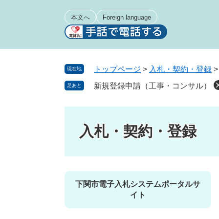
ペ
メ
ー
ニ
本文へ
Foreign language
ジ
ュ
の
ー
先
を
頭
飛
トップページ
>
入札・契約・登録
現在地
で
ば
新規登録申請（工事・コンサル）
足あと
す
し
。
て
本
文
入札・契約・登録
へ
下関市電子入札システムポータルサ
イト