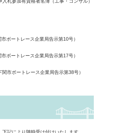
争入札参加有資格者名簿（工事・コンサル）
関市ボートレース企業局告示第10号）
関市ボートレース企業局告示第17号）
、下関市ボートレース企業局告示第38号）
は、下記により随時受け付けいたします。