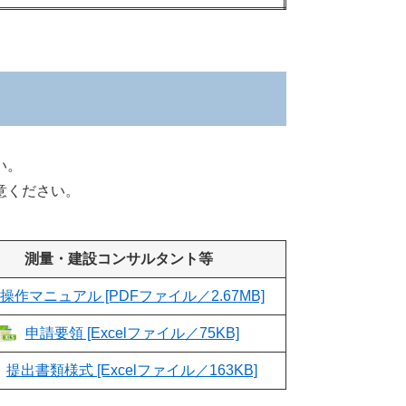
い。
意ください。
測量・建設コンサルタント等
操作マニュアル [PDFファイル／2.67MB]
申請要領 [Excelファイル／75KB]
提出書類様式 [Excelファイル／163KB]