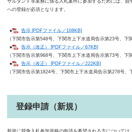
サルタント等業務に係る入札案件に参加するためには、競
への登録が必須となります。
●
告示 [PDFファイル／108KB]
（下関市告示第548号、下関市上下水道局告示第23号、下
●
告示（改正） [PDFファイル／67KB]
（下関市告示第968号、下関市上下水道局告示第73号、下
●
告示（改正） [PDFファイル／222KB]
（下関市告示第1824号、下関市上下水道局告示第278号
登録申請（新規）
新規に競争入札参加資格の申請を希望される方について