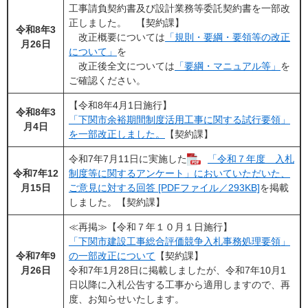
工事請負契約書及び設計業務等委託契約書を一部改
正しました。 【契約課】
令和8年3
改正概要については
「規則・要綱・要領等の改正
月26日
について」
を
改正後全文については
「要綱・マニュアル等」
を
ご確認ください。
【令和8年4月1日施行】
令和8年3
「下関市余裕期間制度活用工事に関する試行要領」
月4日
を一部改正しました。
【契約課】
令和7年7月11日に実施した
「令和７年度 入札
令和7年12
制度等に関するアンケート」においていただいた、
月15日
ご意見に対する回答 [PDFファイル／293KB]
を掲載
しました。【契約課】
≪再掲≫【令和７年１０月１日施行】
「下関市建設工事総合評価競争入札事務処理要領」
令和7年9
の一部改正について
【契約課】
月26日
令和7年1月28日に掲載しましたが、令和7年10月1
日以降に入札公告する工事から適用しますので、再
度、お知らせいたします。