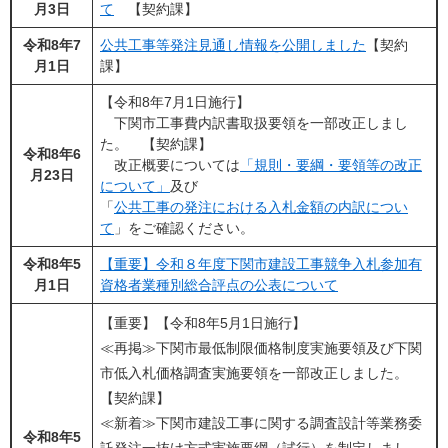
月3日
て
【契約課】
令和8年7
公共工事等発注見通し情報を公開しました
【契約
月1日
課】
【令和8年7月1日施行】
下関市工事費内訳書取扱要領を一部改正しまし
た。 【契約課】
令和8年6
改正概要については
「規則・要綱・要領等の改正
月23日
について」
及び
「
公共工事の発注における入札金額の内訳につい
て
」をご確認ください。
令和8年5
【重要】令和８年度下関市建設工事競争入札参加有
月1日
資格者業種別総合評点の公表について
【重要】【令和8年5月1日施行】
≪再掲≫下関市最低制限価格制度実施要領及び下関
市低入札価格調査実施要領を一部改正しました。
【契約課】
≪新着≫下関市建設工事に関する調査設計等業務委
令和8年5