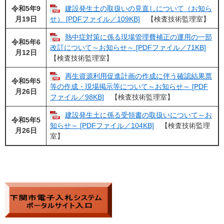
令和5年9
建設発生土の取扱いの見直しについて（お知ら
月19日
せ） [PDFファイル／109KB]
【検査技術監理室】
熱中症対策に係る現場管理費補正の運用の一部
令和5年6
改訂について～お知らせ～ [PDFファイル／71KB]
月12日
【検査技術監理室】
再生資源利用促進計画の作成に伴う確認結果票
令和5年5
等の作成・現場掲示等について～お知らせ～ [PDF
月26日
ファイル／98KB]
【検査技術監理室】
建設発生土に係る受領書の取扱いについて～お
令和5年5
知らせ～ [PDFファイル／104KB]
【検査技術監理
月26日
室】