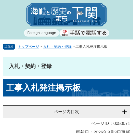
ペ
メ
ー
ニ
ジ
ュ
の
ー
先
を
Foreign language
頭
飛
で
ば
す
し
トップページ
>
入札・契約・登録
>
工事入札発注掲示板
現在地
。
て
本
文
入札・契約・登録
へ
本
工事入札発注掲示板
文
ページ内目次
ページID：0050071
更新日：2026年8月3日更新