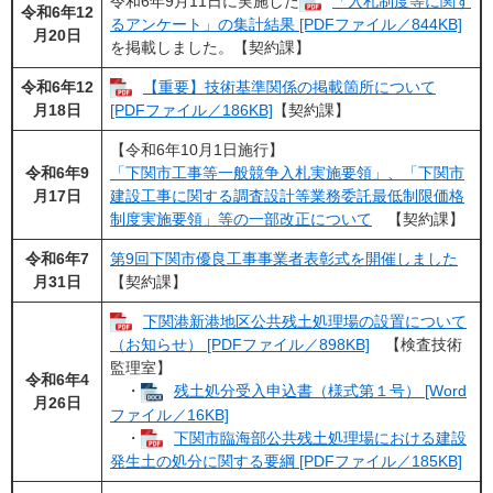
令和6年9月11日に実施した
「入札制度等に関す
令和6年12
るアンケート」の集計結果 [PDFファイル／844KB]
月20日
を掲載しました。【契約課】
令和6年12
【重要】技術基準関係の掲載箇所について
月18日
[PDFファイル／186KB]
【契約課】
【令和6年10月1日施行】
令和6年9
「下関市工事等一般競争入札実施要領」、「下関市
月17日
建設工事に関する調査設計等業務委託最低制限価格
制度実施要領」等の一部改正について
【契約課】
令和6年7
第9回下関市優良工事事業者表彰式を開催しました
月31日
【契約課】
下関港新港地区公共残土処理場の設置について
（お知らせ） [PDFファイル／898KB]
【検査技術
監理室】
令和6年4
・
残土処分受入申込書（様式第１号） [Word
月26日
ファイル／16KB]
・
下関市臨海部公共残土処理場における建設
発生土の処分に関する要綱 [PDFファイル／185KB]