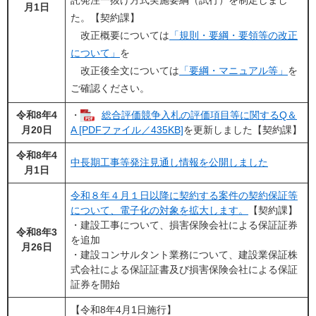
託発注一抜け方式実施要綱（試行）を制定しまし
月1日
た。【契約課】
改正概要については
「規則・要綱・要領等の改正
について」
を
改正後全文については
「要綱・マニュアル等」
を
ご確認ください。
令和8年4
・
総合評価競争入札の評価項目等に関するQ＆
月20日
A [PDFファイル／435KB]
を更新しました【契約課】
令和8年4
中長期工事等発注見通し情報を公開しました
月1日
令和８年４月１日以降に契約する案件の契約保証等
について、電子化の対象を拡大します。
【契約課】
・建設工事について、損害保険会社による保証証券
令和8年3
を追加
月26日
・建設コンサルタント業務について、建設業保証株
式会社による保証証書及び損害保険会社による保証
証券を開始
【令和8年4月1日施行】