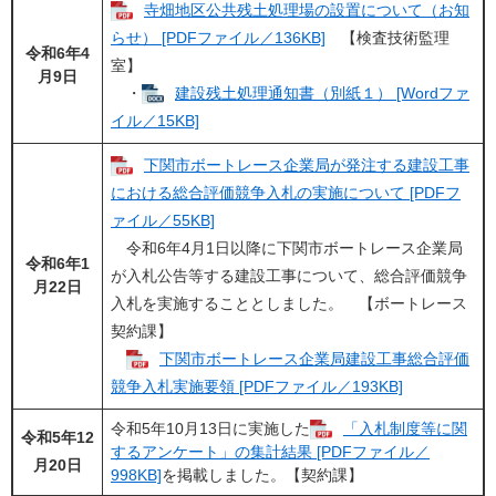
寺畑地区公共残土処理場の設置について（お知
らせ） [PDFファイル／136KB]
【検査技術監理
令和6年4
室】
月9日
・
建設残土処理通知書（別紙１） [Wordファ
イル／15KB]
下関市ボートレース企業局が発注する建設工事
における総合評価競争入札の実施について [PDFフ
ァイル／55KB]
令和6年4月1日以降に下関市ボートレース企業局
令和6年1
が入札公告等する建設工事について、総合評価競争
月22日
入札を実施することとしました。 【ボートレース
契約課】
​
下関市ボートレース企業局建設工事総合評価
競争入札実施要領 [PDFファイル／193KB]
令和5年10月13日に実施した
「入札制度等に関
令和5年12
するアンケート」の集計結果 [PDFファイル／
月20日
998KB]
を掲載しました。【契約課】