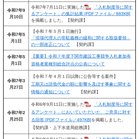
令和7年7月11日に実施した
「入札制度等に関す
令和7年9
るアンケート」の集計結果 [PDFファイル／883KB]
月10日
を掲載しました。【契約課】
【令和７年５月１日施行】
令和7年5
「​現場代理人の常駐義務の緩和に関する取扱要領」
月1日
の一部改正について
【契約課】
【重要】令和７年度下関市建設工事競争入札参加有
令和7年5
月1日
資格者業種別総合評点の公表について
【令和７年４月１日以降に公告等する案件】
令和7年3
工期又は請負代金の額に影響を及ぼす事象に関する
月27日
情報の通知について
【契約課】
令和6年9月11日に実施した
「入札制度等に関す
るアンケート」においていただいた、ご意見に対す
令和7年2
月25日
る回答 [PDFファイル／497KB]
を掲載しました。
【契約課・上下水道局総務課】