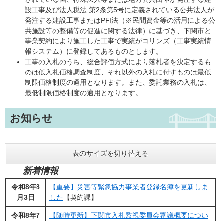
設工事及び法人税法 第2条第5号に定義されている公共法人が
発注する建設工事またはPFI法（※民間資金等の活用による公
共施設等の整備等の促進に関する法律）に基づき、下関市と
事業契約により施工した工事で実績がコリンズ（工事実績情
報システム）に登録してあるものとします。
工事の入札のうち、総合評価方式により落札者を決定するも
のは低入札価格調査制度、それ以外の入札に付すものは最低
制限価格制度の適用となります。また、委託業務の入札は、
最低制限価格制度の適用となります。
お知らせ
表のサイズを切り替える
新着情報
令和8年8
【重要】災害等緊急協力事業者登録名簿を更新しま
月3日
した
【契約課】
令和8年7
【随時更新】下関市入札監視委員会審議概要につい