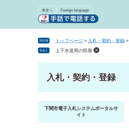
ペ
メ
ー
ニ
本文へ
Foreign language
ジ
ュ
の
ー
先
を
頭
飛
トップページ
>
入札・契約・登録
現在地
で
ば
上下水道局の部屋
足あと
す
し
。
て
本
文
入札・契約・登録
へ
下関市電子入札システムポータルサ
イト