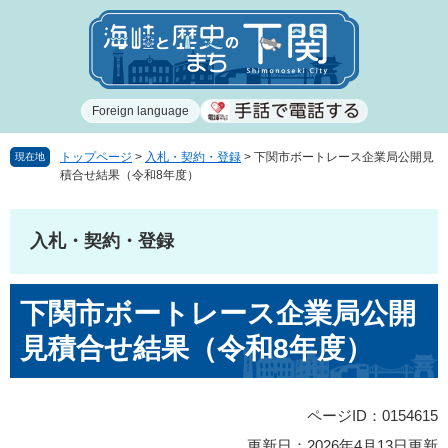
ペ
メ
ー
ニ
ジ
ュ
の
ー
先
を
Foreign language
頭
飛
で
ば
す
し
トップページ
>
入札・契約・登録
>
下関市ボートレース企業局公開見
現在地
積合せ結果（令和8年度）
。
て
本
文
入札・契約・登録
へ
本
下関市ボートレース企業局公開
文
見積合せ結果（令和8年度）
ページID：0154615
更新日：2026年4月13日更新