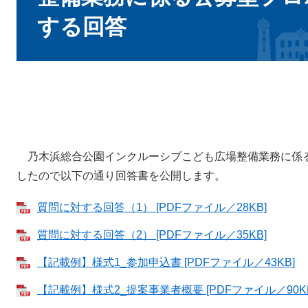
する回答
乃木浜総合公園インクルーシブこども広場整備業務に係
したので以下の通り回答書を公開します。
質問に対する回答（1） [PDFファイル／28KB]
質問に対する回答（2） [PDFファイル／35KB]
【記載例】様式1_参加申込書 [PDFファイル／43KB]
【記載例】様式2_提案事業者概要 [PDFファイル／90KB