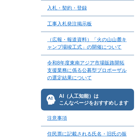
入札・契約・登録
工事入札発注掲示板
（広報・報道資料）「火の山山麓キ
ャンプ場竣工式」の開催について
令和8年度東南アジア市場販路開拓
支援業務に係る公募型プロポーザル
の選定結果について
AI（人工知能）は
こんなページをおすすめします
注意事項
住民票に記載される氏名・旧氏の振