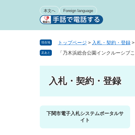
ペ
メ
ー
ニ
本文へ
Foreign language
ジ
ュ
の
ー
先
を
頭
飛
トップページ
>
入札・契約・登録
現在地
で
ば
「乃木浜総合公園インクルーシブこ
足あと
す
し
。
て
本
文
入札・契約・登録
へ
下関市電子入札システムポータルサ
イト