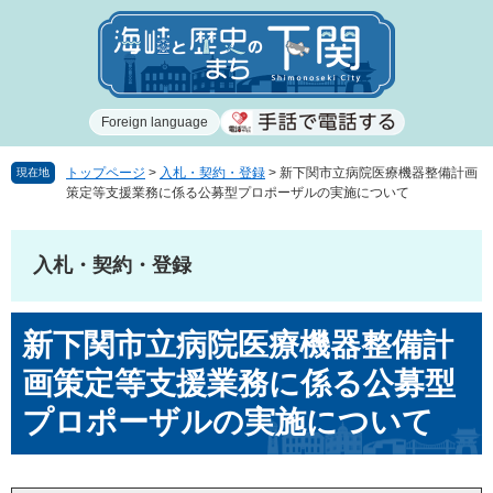
ペ
メ
ー
ニ
ジ
ュ
の
ー
先
を
Foreign language
頭
飛
で
ば
す
し
トップページ
>
入札・契約・登録
>
新下関市立病院医療機器整備計画
現在地
策定等支援業務に係る公募型プロポーザルの実施について
。
て
本
文
入札・契約・登録
へ
本
新下関市立病院医療機器整備計
文
画策定等支援業務に係る公募型
プロポーザルの実施について