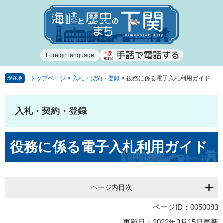
ペ
メ
ー
ニ
ジ
ュ
の
ー
先
を
Foreign language
頭
飛
で
ば
す
し
トップページ
>
入札・契約・登録
>
役務に係る電子入札利用ガイド
現在地
。
て
本
文
入札・契約・登録
へ
本
役務に係る電子入札利用ガイド
文
ページ内目次
ページID：0050093
更新日：2022年3月15日更新