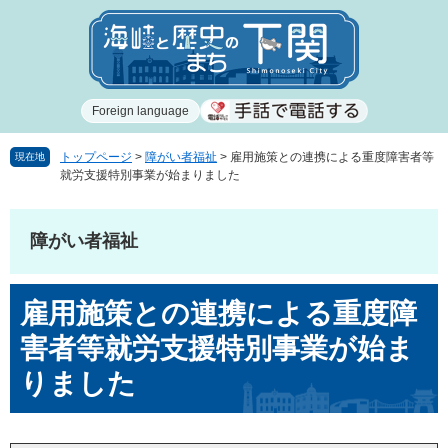
ペ
メ
ー
ニ
ジ
ュ
の
ー
先
を
Foreign language
頭
飛
で
ば
す
し
トップページ
>
障がい者福祉
>
雇用施策との連携による重度障害者等
現在地
就労支援特別事業が始まりました
。
て
本
文
障がい者福祉
へ
本
雇用施策との連携による重度障
文
害者等就労支援特別事業が始ま
りました