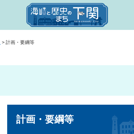
報
>
計画・要綱等
本
文
計画・要綱等