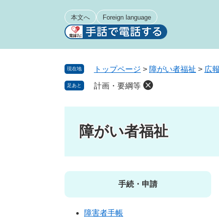
ペ
メ
ー
ニ
本文へ
Foreign language
ジ
ュ
の
ー
先
を
頭
飛
トップページ
>
障がい者福祉
>
広
現在地
で
ば
計画・要綱等
足あと
す
し
。
て
本
文
障がい者福祉
へ
手続・申請
障害者手帳