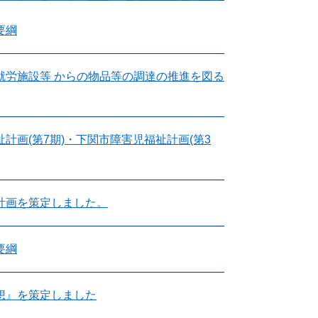
要綱
就労施設等 からの物品等の調達の推進を図る
計画(第7期)・下関市障害児福祉計画(第3
計画を策定しました。
要綱
想』を策定しました