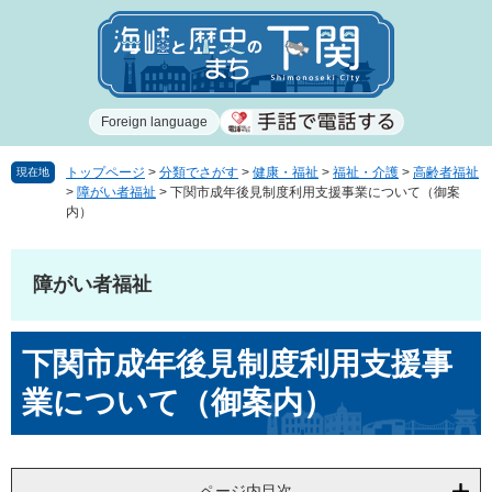
ペ
メ
ー
ニ
ジ
ュ
の
ー
先
を
Foreign language
頭
飛
で
ば
す
し
トップページ
>
分類でさがす
>
健康・福祉
>
福祉・介護
>
高齢者福祉
現在地
>
障がい者福祉
>
下関市成年後見制度利用支援事業について（御案
。
て
内）
本
文
へ
障がい者福祉
本
下関市成年後見制度利用支援事
文
業について（御案内）
ページ内目次