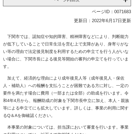
ページID：0071683
更新日：2022年6月17日更新
下関市では、認知症や知的障害、精神障害などにより、判断能力
が低下していることで日常生活を営む上で支障があり、身寄りがな
い等の理由で法定後見制度を利用するための申立てを行う人がいな
い場合に、下関市長による後見等開始の審判の申立てを行っていま
す。
加えて、経済的な理由により成年後見人等（成年後見人・保佐
人・補助人）への報酬を支払うことが困難である方に対し、一定の
要件を満たす場合に費用（一部または全部）の助成を行います。令
和4年4月から、報酬助成の対象を下関市長申立に加え、本人・親族
等による申立てにも拡大しています。詳しくは、事業の利用に関す
るQ＆Aを御確認ください。
本事業の対象については、担当課において審査を行います。事業