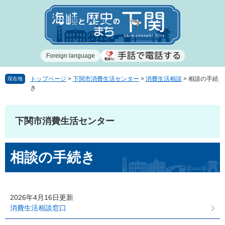
ペ
メ
ー
ニ
ジ
ュ
の
ー
先
を
Foreign language
頭
飛
で
ば
す
し
トップページ
>
下関市消費生活センター
>
消費生活相談
>
相談の手続
現在地
き
。
て
本
文
下関市消費生活センター
へ
本
相談の手続き
文
2026年4月16日更新
消費生活相談窓口