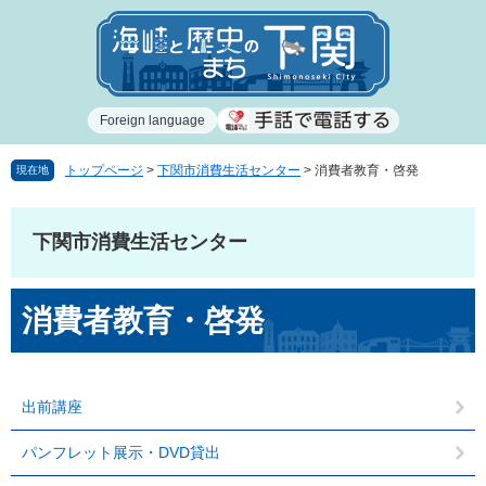
ペ
メ
ー
ニ
ジ
ュ
の
ー
先
を
Foreign language
頭
飛
で
ば
す
し
トップページ
>
下関市消費生活センター
>
消費者教育・啓発
現在地
。
て
本
文
下関市消費生活センター
へ
本
消費者教育・啓発
文
出前講座
パンフレット展示・DVD貸出