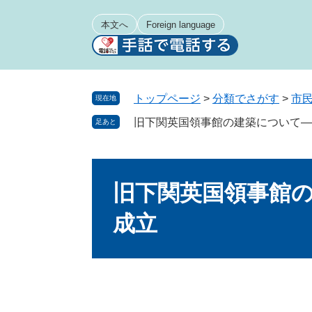
ペ
メ
ー
ニ
本文へ
Foreign language
ジ
ュ
の
ー
先
を
頭
飛
トップページ
>
分類でさがす
>
市
現在地
で
ば
旧下関英国領事館の建築について―
足あと
す
し
。
て
本
本
文
文
旧下関英国領事館の
へ
成立