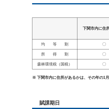
下関市内に住
均 等 割
〇
所 得 割
〇
森林環境税（国税）
〇
※ 下関市内に住所があるかは、その年の1
賦課期日