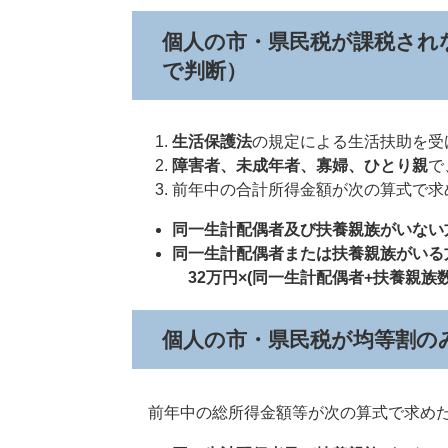
個人の市・県民税が課税され
で判断）
生活保護法
の規定による生活扶助を受
障害者、未成年者、寡婦、ひとり親
で
前年中の合計所得金額が次の算式で求
同一生計配偶者及び扶養親族がいない
同一生計配偶者または扶養親族がいる
32万円×(同一生計配偶者+扶養親族数+
個人の市・県民税が均等割の
前年中の総所得金額等が次の算式で求め