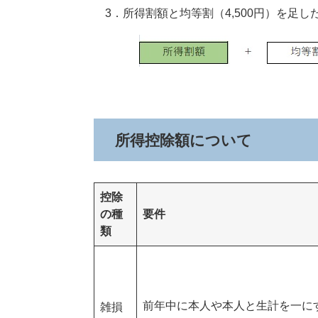
3．所得割額と均等割（4,500円）を足
所得控除額について
控除
の種
要件
類
前年中に本人や本人と生計を一に
雑損