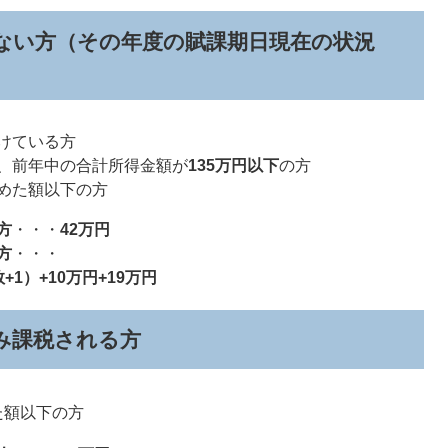
ない方（その年度の賦課期日現在の状況
けている方
、前年中の合計所得金額が
135万円以下
の方
めた額以下の方​
方
・・・
42万円
方
・・・
1）+10万円+19万円
み課税される方
た額以下の方