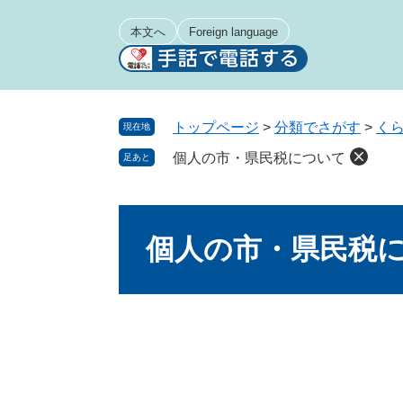
ペ
メ
ー
ニ
本文へ
Foreign language
ジ
ュ
の
ー
先
を
頭
飛
トップページ
>
分類でさがす
>
く
現在地
で
ば
個人の市・県民税について
足あと
す
し
。
て
本
本
文
文
個人の市・県民税
へ