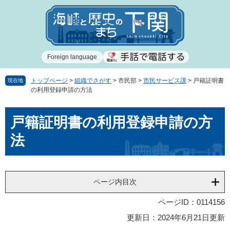
ペ
メ
ー
ニ
ジ
ュ
の
ー
先
を
Foreign language
頭
飛
で
ば
す
し
トップページ
>
組織でさがす
>
市民部
>
市民サービス課
>
戸籍証明書
現在地
の利用登録申請の方法
。
て
本
本
文
戸籍証明書の利用登録申請の方
文
へ
法
ページ内目次
ページID：0114156
更新日：2024年6月21日更新