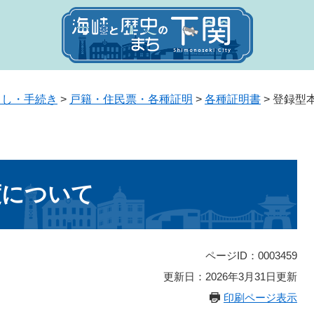
らし・手続き
>
戸籍・住民票・各種証明
>
各種証明書
>
登録型
度について
ページID：0003459
更新日：2026年3月31日更新
印刷ページ表示