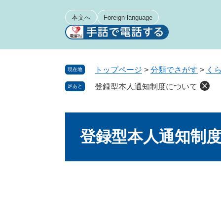
ペ
メ
ー
ニ
本文へ
Foreign language
ジ
ュ
の
ー
先
を
頭
飛
トップページ
>
分類でさがす
>
く
現在地
で
ば
登録型本人通知制度について
足あと
す
し
。
て
本
本
文
文
登録型本人通知制
へ