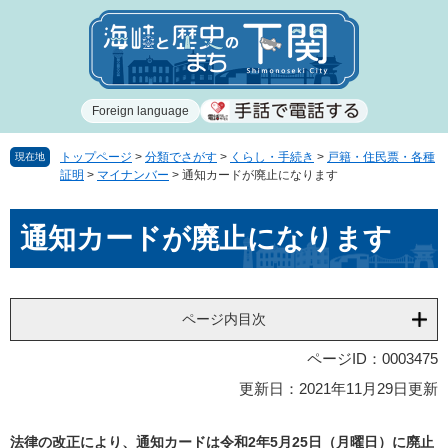
ペ
メ
ー
ニ
ジ
ュ
の
ー
先
を
Foreign language
頭
飛
で
ば
す
し
トップページ
>
分類でさがす
>
くらし・手続き
>
戸籍・住民票・各種
現在地
証明
>
マイナンバー
>
通知カードが廃止になります
。
て
本
本
文
通知カードが廃止になります
文
へ
ページ内目次
ページID：0003475
更新日：2021年11月29日更新
法律の改正により、通知カードは令和2年5月25日（月曜日）に廃止