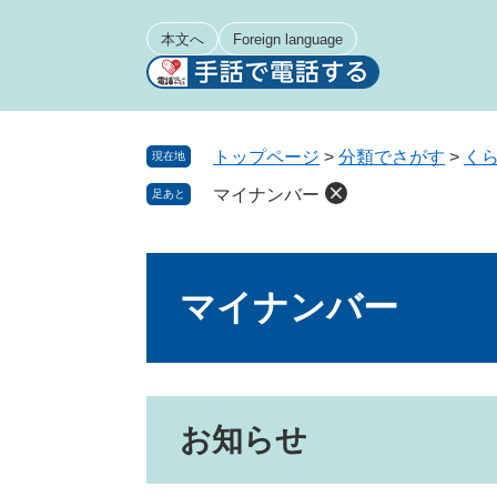
ペ
メ
ー
ニ
本文へ
Foreign language
ジ
ュ
の
ー
先
を
頭
飛
トップページ
>
分類でさがす
>
く
現在地
で
ば
マイナンバー
足あと
す
し
。
て
本
本
文
文
マイナンバー
へ
お知らせ