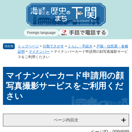
ペ
メ
ー
ニ
ジ
ュ
の
ー
先
を
Foreign language
頭
飛
で
ば
す
し
トップページ
>
分類でさがす
>
くらし・手続き
>
戸籍・住民票・各種
現在地
証明
>
マイナンバー
>
マイナンバーカード申請用の顔写真撮影サービ
。
て
スをご利用ください
本
文
本
へ
マイナンバーカード申請用の顔
文
写真撮影サービスをご利用くだ
さい
ページ内目次
ページID：0094689