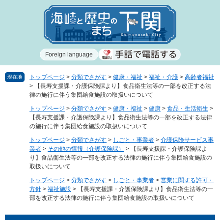
ペ
メ
ー
ニ
ジ
ュ
の
ー
先
を
Foreign language
頭
飛
で
ば
す
し
トップページ
>
分類でさがす
>
健康・福祉
>
福祉・介護
>
高齢者福祉
現在地
>
【長寿支援課・介護保険課より】食品衛生法等の一部を改正する法
。
て
律の施行に伴う集団給食施設の取扱いについて
本
文
トップページ
>
分類でさがす
>
健康・福祉
>
健康
>
食品・生活衛生
>
【長寿支援課・介護保険課より】食品衛生法等の一部を改正する法律
へ
の施行に伴う集団給食施設の取扱いについて
トップページ
>
分類でさがす
>
しごと・事業者
>
介護保険サービス事
業者
>
その他の情報（介護保険課）
>
【長寿支援課・介護保険課よ
り】食品衛生法等の一部を改正する法律の施行に伴う集団給食施設の
取扱いについて
トップページ
>
分類でさがす
>
しごと・事業者
>
営業に関する許可・
方針
>
福祉施設
>
【長寿支援課・介護保険課より】食品衛生法等の一
部を改正する法律の施行に伴う集団給食施設の取扱いについて
本