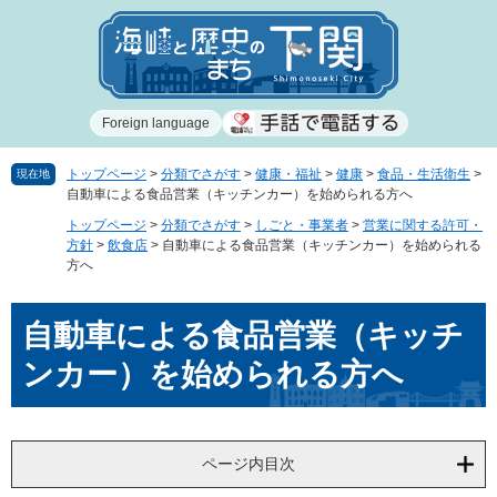
ペ
メ
ー
ニ
ジ
ュ
の
ー
先
を
Foreign language
頭
飛
で
ば
す
し
トップページ
>
分類でさがす
>
健康・福祉
>
健康
>
食品・生活衛生
>
現在地
自動車による食品営業（キッチンカー）を始められる方へ
。
て
本
トップページ
>
分類でさがす
>
しごと・事業者
>
営業に関する許可・
文
方針
>
飲食店
>
自動車による食品営業（キッチンカー）を始められる
方へ
へ
本
自動車による食品営業（キッチ
文
ンカー）を始められる方へ
ページ内目次