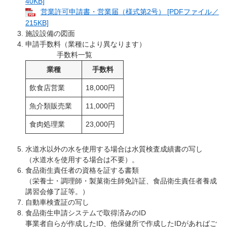
40KB]
営業許可申請書・営業届（様式第2号） [PDFファイル／
215KB]
施設設備の図面
申請手数料（業種により異なります）
手数料一覧
業種
手数料
飲食店営業
18,000円
魚介類販売業
11,000円
食肉処理業
23,000円
水道水以外の水を使用する場合は水質検査成績書の写し
（水道水を使用する場合は不要）。
食品衛生責任者の資格を証する書類
（栄養士・調理師・製菓衛生師免許証、食品衛生責任者養成
講習会修了証等。）
自動車検査証の写し
食品衛生申請システムで取得済みのID
事業者自らが作成したID、他保健所で作成したIDがあればご