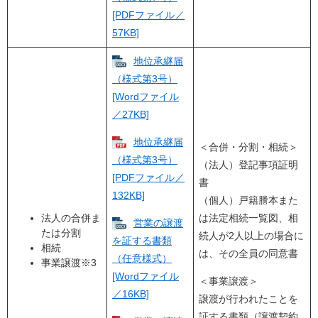
[PDFファイル／
57KB]
地位承継届
（様式第3号）
[Wordファイル
／27KB]
地位承継届
＜合併・分割・相続＞
（様式第3号）
（法人）登記事項証明
[PDFファイル／
書
132KB]
（個人）戸籍謄本また
法人の合併ま
は法定相続一覧図、相
営業の譲渡
たは分割
続人が2人以上の場合に
を証する書類
相続
は、その全員の同意書
（任意様式）
事業譲渡※3
[Wordファイル
＜事業譲渡＞
／16KB]
譲渡が行われたことを
証する書類（譲渡契約