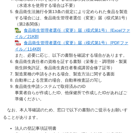
（水道水を使用する場合は不要）
食品衛生法施行令第13条の規定により定められた食品を製造
する場合には、食品衛生管理者選任（変更）届（様式第1号）
（第2条関係）
食品衛生管理者選任（変更）届（様式第1号） [Excelファ
イル／21KB]
食品衛生管理者選任（変更）届（様式第1号） [PDFファ
イル／114KB]
また、必要に応じ、以下の書類を確認する場合があります。
食品衛生責任者の資格を証する書類（栄養士・調理師・製菓
衛生師免許証、食品衛生責任者養成講習会修了証等）
製造業種の申請をされる場合、製造方法に関する書面
自動車による営業の場合、自動車検査証の写し
食品衛生申請システムで取得済みのID
事業者自らが作成したID、他保健所で作成したIDがあればご
準備ください。
なお、本人等確認のため、窓口で以下の書類のご提示をお願いす
ることがあります。
法人の登記事項証明書