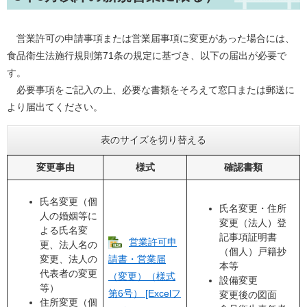
営業許可の申請事項または営業届事項に変更があった場合には、
食品衛生法施行規則第71条の規定に基づき、以下の届出が必要で
す。
必要事項をご記入の上、必要な書類をそろえて窓口または郵送に
より届出てください。
表のサイズを切り替える
変更事由
様式
確認書類
氏名変更（個
氏名変更・住所
人の婚姻等に
変更（法人）登
よる氏名変
記事項証明書
営業許可申
更、法人名の
（個人）戸籍抄
変更、法人の
請書・営業届
本等
代表者の変更
（変更）（様式
設備変更
等）
第6号） [Excelフ
変更後の図面
住所変更（個