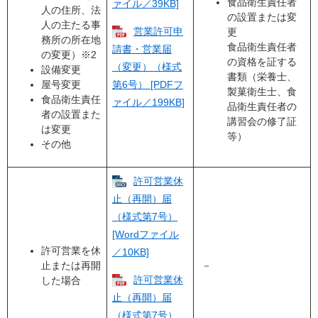
食品衛生責任者
ァイル／39KB]
人の住所、法
の設置または変
人の主たる事
営業許可申
更
務所の所在地
食品衛生責任者
請書・営業届
の変更）※2
の資格を証する
（変更）（様式
設備変更
書類（栄養士、
屋号変更
第6号） [PDFフ
製菓衛生士、食
食品衛生責任
ァイル／199KB]
品衛生責任者の
者の設置また
講習会の修了証
は変更
等）
その他
許可営業休
止（再開）届
（様式第7号）
[Wordファイル
許可営業を休
／10KB]
止または再開
－
許可営業休
した場合
止（再開）届
（様式第7号）