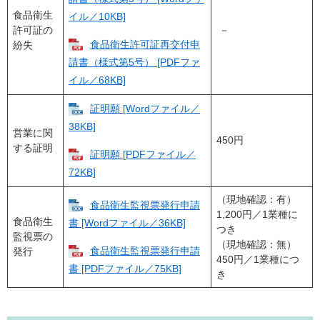
食品衛生
イル／10KB]
許可証の
－
食品衛生許可証再交付申
紛失
請書（様式第5号） [PDFファ
イル／68KB]
証明願 [Wordファイル／
38KB]
営業に関
450円
する証明
証明願 [PDFファイル／
72KB]
（現地確認：有）
食品衛生監視票発行申請
1,200円／1業種に
食品衛生
書 [Wordファイル／36KB]
つき
監視票の
（現地確認：無）
食品衛生監視票発行申請
発行
450円／1業種につ
書 [PDFファイル／75KB]
き