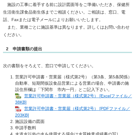
施設の工事に着手する前に設計図面等をご準備いただき、保健所
生活衛生課食品衛生係までご相談ください。ご相談は、窓口、電
話、Faxまたは電子メールによりお願いいたします。
また、業種ごとに施設基準は異なります。詳しくはお問い合わせ
ください。
2 申請書類の提出
次の書類をそろえて、窓口で申請してください。
営業許可申請書・営業届（様式第2号）（第3条、第5条関係）
自動車、短期間仮設食品営業による営業の場合、申請書の施
設住所欄は「下関市 市内一円」とご記入下さい。
営業許可申請書・営業届（様式第2号） [Excelファイル／
38KB]
営業許可申請書・営業届（様式第2号） [PDFファイル／
203KB]
施設設備の図面
申請手数料
水道水以外の水を使用する場合は水質検査成績書の写し