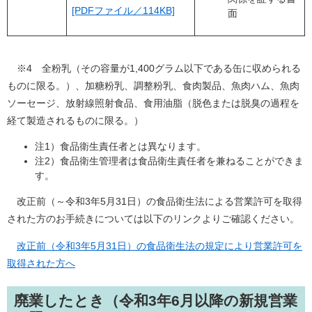
[PDFファイル／114KB]
面
※4 全粉乳（その容量が1,400グラム以下である缶に収められる
ものに限る。）、加糖粉乳、調整粉乳、食肉製品、魚肉ハム、魚肉
ソーセージ、放射線照射食品、食用油脂（脱色または脱臭の過程を
経て製造されるものに限る。）
注1）食品衛生責任者とは異なります。
注2）食品衛生管理者は食品衛生責任者を兼ねることができま
す。
改正前（～令和3年5月31日）の食品衛生法による営業許可を取得
された方のお手続きについては以下のリンクよりご確認ください。
改正前（令和3年5月31日）の食品衛生法の規定により営業許可を
取得された方へ
廃業したとき（令和3年6月以降の新規営業