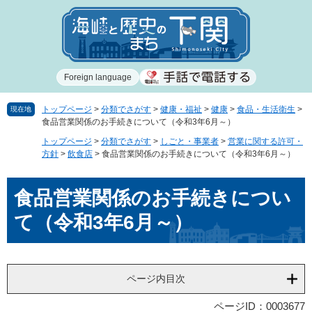
ペ
メ
ー
ニ
ジ
ュ
の
ー
先
を
Foreign language
頭
飛
で
ば
す
し
トップページ
>
分類でさがす
>
健康・福祉
>
健康
>
食品・生活衛生
>
現在地
食品営業関係のお手続きについて（令和3年6月～）
。
て
本
トップページ
>
分類でさがす
>
しごと・事業者
>
営業に関する許可・
文
方針
>
飲食店
>
食品営業関係のお手続きについて（令和3年6月～）
へ
本
食品営業関係のお手続きについ
文
て（令和3年6月～）
ページ内目次
ページID：0003677