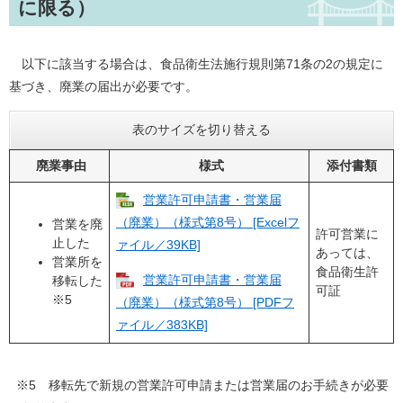
に限る）
以下に該当する場合は、食品衛生法施行規則第71条の2の規定に
基づき、廃業の届出が必要です。
表のサイズを切り替える
廃業事由
様式
添付書類
営業許可申請書・営業届
（廃業）（様式第8号） [Excelフ
営業を廃
許可営業に
止した
ァイル／39KB]
あっては、
営業所を
食品衛生許
営業許可申請書・営業届
移転した
可証
※5
（廃業）（様式第8号） [PDFフ
ァイル／383KB]
※5 移転先で新規の営業許可申請または営業届のお手続きが必要