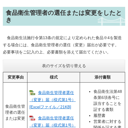
食品衛生管理者の選任または変更をしたと
き
食品衛生法施行令第13条の規定により定められた食品※4を製造
する場合には、食品衛生管理者の選任（変更）届出が必要です。
必要事項をご記入の上、必要書類を添えて届出てください。
表のサイズを切り替える
変更事由
様式
添付書類
食品衛生法第48
食品衛生管理者選任
条第6項各号に
（変更）届（様式第1号）
該当することを
食品衛生管
[Excelファイル／21KB]
証する書類
理者の選任
履歴書
食品衛生管理者選任
または変更
営業者に対する
（変更）届（様式第1号）
関係を証する書