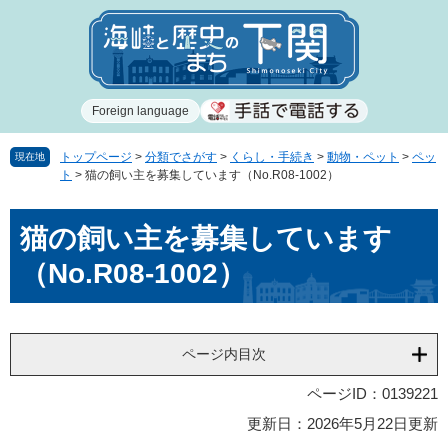
ペ
メ
ー
ニ
ジ
ュ
の
ー
先
を
Foreign language
頭
飛
で
ば
す
し
トップページ
>
分類でさがす
>
くらし・手続き
>
動物・ペット
>
ペッ
現在地
ト
>
猫の飼い主を募集しています（No.R08-1002）
。
て
本
本
文
猫の飼い主を募集しています
文
へ
（No.R08-1002）
ページ内目次
ページID：0139221
更新日：2026年5月22日更新