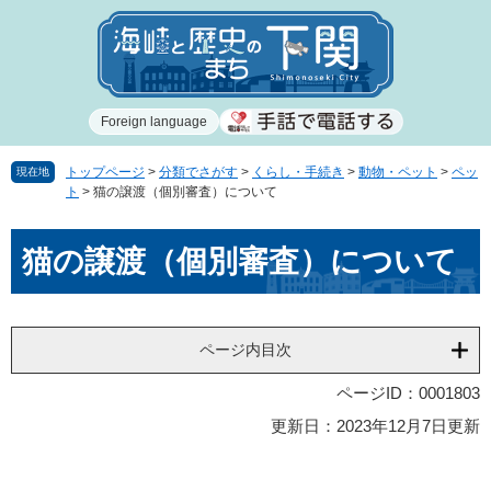
ペ
メ
ー
ニ
ジ
ュ
の
ー
先
を
Foreign language
頭
飛
で
ば
す
し
トップページ
>
分類でさがす
>
くらし・手続き
>
動物・ペット
>
ペッ
現在地
ト
>
猫の譲渡（個別審査）について
。
て
本
本
文
猫の譲渡（個別審査）について
文
へ
ページ内目次
ページID：0001803
更新日：2023年12月7日更新