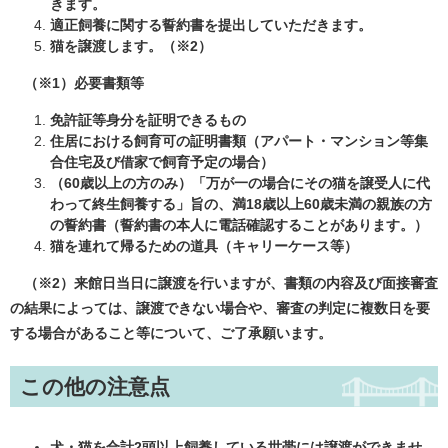
きます。
適正飼養に関する誓約書を提出していただきます。
猫を譲渡します。（※2）
（※1）必要書類等
免許証等身分を証明できるもの
住居における飼育可の証明書類（アパート・マンション等集
合住宅及び借家で飼育予定の場合）
（60歳以上の方のみ）「万が一の場合にその猫を譲受人に代
わって終生飼養する」旨の、満18歳以上60歳未満の親族の方
の誓約書（誓約書の本人に電話確認することがあります。）
猫を連れて帰るための道具（キャリーケース等）
（※2）
来館日当日に譲渡を行いますが、書類の内容及び面接審査
の結果によっては、譲渡できない場合や、審査の判定に複数日を要
する場合があること等について、ご了承願います。
この他の注意点
犬・猫を合計2頭以上飼養している世帯には譲渡ができませ