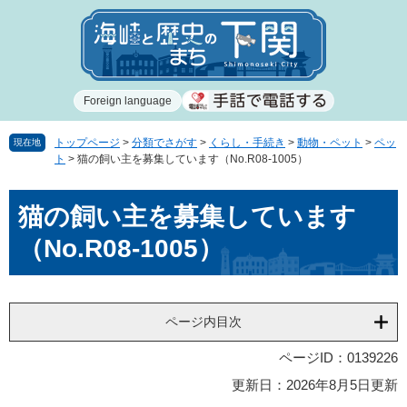
ペ
メ
ー
ニ
ジ
ュ
の
ー
先
を
Foreign language
頭
飛
で
ば
す
し
トップページ
>
分類でさがす
>
くらし・手続き
>
動物・ペット
>
ペッ
現在地
ト
>
猫の飼い主を募集しています（No.R08-1005）
。
て
本
本
文
猫の飼い主を募集しています
文
へ
（No.R08-1005）
ページ内目次
ページID：0139226
更新日：2026年8月5日更新