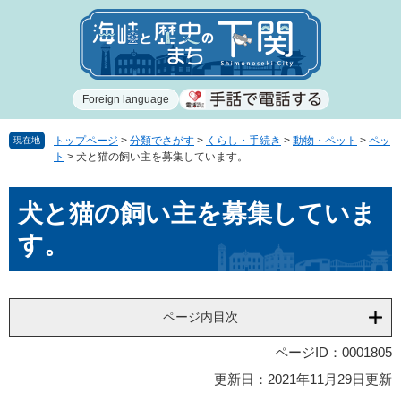
ペ
メ
ー
ニ
ジ
ュ
の
ー
先
を
Foreign language
頭
飛
で
ば
す
し
トップページ
>
分類でさがす
>
くらし・手続き
>
動物・ペット
>
ペッ
現在地
ト
>
犬と猫の飼い主を募集しています。
。
て
本
本
文
犬と猫の飼い主を募集していま
文
へ
す。
ページ内目次
ページID：0001805
更新日：2021年11月29日更新