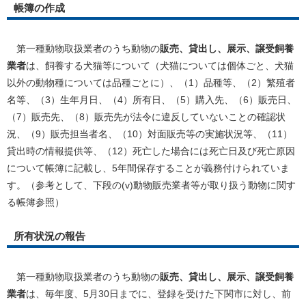
帳簿の作成
第一種動物取扱業者のうち動物の
販売、貸出し、展示、譲受飼養
業者
は、飼養する犬猫等について（犬猫については個体ごと、犬猫
以外の動物種については品種ごとに）、（1）品種等、（2）繁殖者
名等、（3）生年月日、（4）所有日、（5）購入先、（6）販売日、
（7）販売先、（8）販売先が法令に違反していないことの確認状
況、（9）販売担当者名、（10）対面販売等の実施状況等、（11）
貸出時の情報提供等、（12）死亡した場合には死亡日及び死亡原因
について帳簿に記載し、5年間保存することが義務付けられていま
す。（参考として、下段の(v)動物販売業者等が取り扱う動物に関す
る帳簿参照）
所有状況の報告
第一種動物取扱業者のうち動物の
販売、貸出し、展示、譲受飼養
業者
は、毎年度、5月30日までに、登録を受けた下関市に対し、前