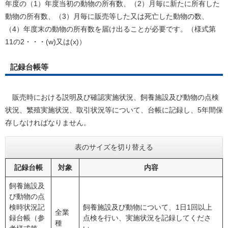
年度の（1）年度当初の動物の所有数、（2）月毎に新たに所有した
動物の所有数、（3）月毎に販売等した又は死亡した動物の数、
（4）年度末の動物の所有数を届け出ることが必要です。（様式第
11の2・・・(w)又は(x)）
記録台帳等
販売時における説明及び確認実施状況、飼養施設及び動物の点検
状況、繁殖実施状況、取引状況等について、台帳に記録し、5年間保
存しなければなりません。
表のサイズを切り替える
記録台帳
対象
内容
飼養施設及
び動物の点
検時状況記
飼養施設及び動物について、1日1回以上
全業
録台帳（参
点検を行い、実施状況を記録してくださ
種