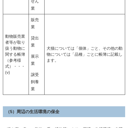
せん
業
販売
業
動物販売業
貸出
者等が取り
業
扱う動物に
犬猫については「個体」ごと、その他の動
関する帳簿
物については「品種」ごとに帳簿に記載し
展示
（参考様
ます。
業
式）・・・
(v)
譲受
飼養
業
（5）周辺の生活環境の保全