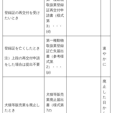
取扱業登録
証再交付申
登録証の再交付を受け
請書（様式
たいとき
第
3）・・・
(d)
第一種動物
取扱業登録
登録証を亡くしたとき
速
証亡失届出
や
書（参考様
注）上段の再交付申請
か
式第
に
をした場合は提出不要
2）・・・
(p)
廃
止
し
犬猫等販売
た
業廃止届出
日
犬猫等販売業を廃止し
書（様式第
か
たとき
7の