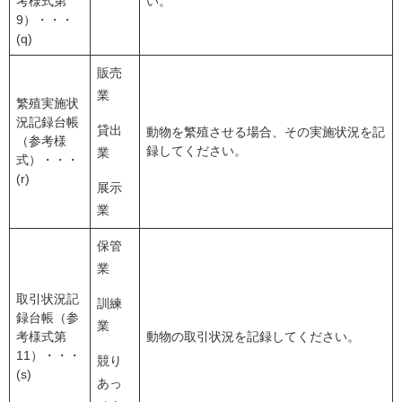
考様式第
い。
9）・・・
(q)
販売
業
繁殖実施状
況記録台帳
貸出
動物を繁殖させる場合、その実施状況を記
（参考様
録してください。
業
式）・・・
(r)
展示
業
保管
業
取引状況記
訓練
録台帳（参
業
考様式第
動物の取引状況を記録してください。
11）・・・
競り
(s)
あっ