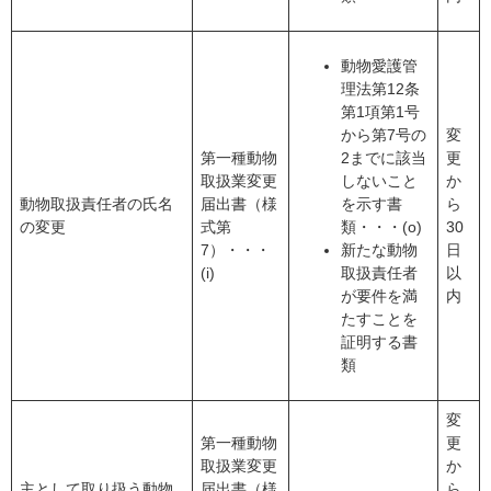
動物愛護管
理法第12条
第1項第1号
から第7号の
変
第一種動物
2までに該当
更
取扱業変更
しないこと
か
動物取扱責任者の氏名
届出書（様
を示す書
ら
の変更
式第
類・・・(o)
30
7）・・・
新たな動物
日
(i)
取扱責任者
以
が要件を満
内
たすことを
証明する書
類
変
第一種動物
更
取扱業変更
か
主として取り扱う動物
届出書（様
ら