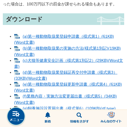
った場合は、100万円以下の罰金が課せられる場合もあります。
ダウンロード
(a)第一種動物取扱業登録申請書（様式第1）(61KB)
(Word文書)
(b)第一種動物取扱業の実施の方法(様式第1別記)(19KB)
(Word文書)
(c)犬猫等健康安全計画（様式第1別記2）(29KB)(Word文
書)
(d)第一種動物取扱業登録証再交付申請書（様式第3）
(33KB)(Word文書)
(e)第一種動物取扱業登録更新申請書（様式第4）(61KB)
(Word文書)
(f)業務内容・実施方法変更届出書（様式第5）(34KB)
(Word文書)
(g)飼養施設設置届出書（様式第6）(109KB)(rtf type)
(h)犬猫等販売業開始届出書（様式第6の2）(37KB)(Word
文書)
(i)第一種動物取扱業変更届出書（様式第7）(37KB)(Word