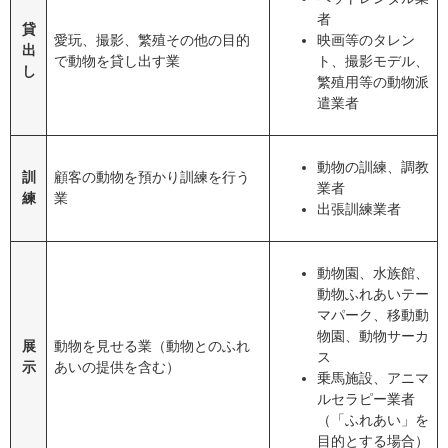
者
貸
愛玩、撮影、繁殖その他の目的
映画等のタレン
出
で動物を貸し出す業
ト、撮影モデル、
し
繁殖用等の動物派
遣業者
動物の訓練、調教
訓
顧客の動物を預かり訓練を行う
業者
練
業
出張訓練業者
動物園、水族館、
動物ふれあいテー
マパーク、移動動
物園、動物サーカ
展
動物を見せる業（動物とのふれ
ス
示
あいの提供を含む）
乗馬施設、アニマ
ルセラピー業者
（「ふれあい」を
目的とする場合）