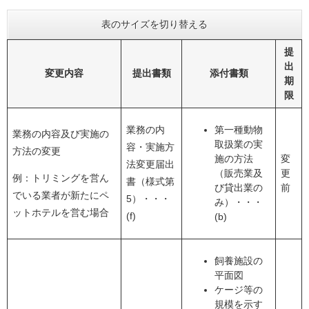
表のサイズを切り替える
提
出
変更内容
提出書類
添付書類
期
限
業務の内
第一種動物
業務の内容及び実施の
取扱業の実
容・実施方
方法の変更
施の方法
変
法変更届出
（販売業及
更
例：トリミングを営ん
書（様式第
び貸出業の
前
でいる業者が新たにペ
5）・・・
み）・・・
ットホテルを営む場合
(f)
(b)
飼養施設の
平面図
ケージ等の
規模を示す