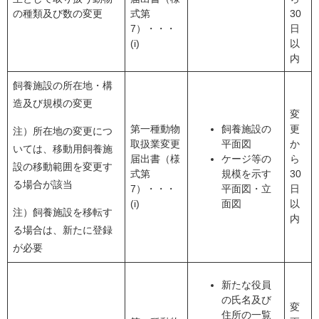
の種類及び数の変更
式第
30
7）・・・
日
(i)
以
内
飼養施設の所在地・構
造及び規模の変更
変
第一種動物
飼養施設の
更
注）所在地の変更につ
取扱業変更
平面図
か
いては、移動用飼養施
届出書（様
ケージ等の
ら
設の移動範囲を変更す
式第
規模を示す
30
る場合が該当
7）・・・
平面図・立
日
(i)
面図
以
注）飼養施設を移転す
内
る場合は、新たに登録
が必要
新たな役員
の氏名及び
変
住所の一覧