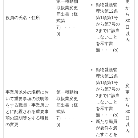
第一種動物
更
動物愛護管
取扱業変更
か
理法第12条
届出書（様
ら
役員の氏名・住所
第1項第1号
式第
30
から第7号の
7）・・・
日
2までに該当
(i)
以
しないこと
内
を示す書
類・・・(o)
動物愛護管
理法第12条
第1項第1号
変
から第7号の
事業所以外の場所にお
第一種動物
更
2までに該当
いて重要事項の説明等
取扱業変更
か
しないこと
をする職員・事業所ご
届出書（様
ら
を示す書
とに配置される重要事
式第
30
類・・・(o)
項の説明等をする職員
7）・・・
日
新たな職員
の変更
(i)
以
が要件を満
内
たすことを