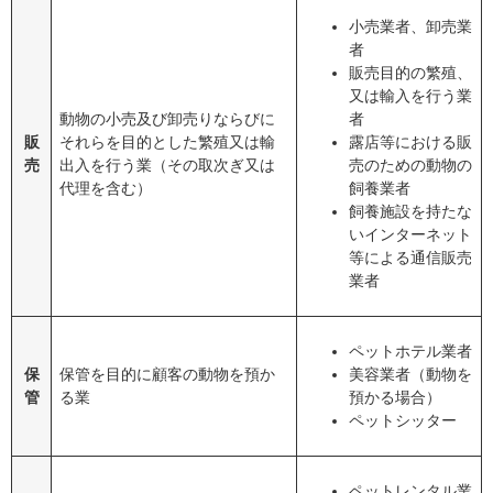
小売業者、卸売業
者
販売目的の繁殖、
又は輸入を行う業
動物の小売及び卸売りならびに
者
販
それらを目的とした繁殖又は輸
露店等における販
売
出入を行う業（その取次ぎ又は
売のための動物の
代理を含む）
飼養業者
飼養施設を持たな
いインターネット
等による通信販売
業者
ペットホテル業者
保
保管を目的に顧客の動物を預か
美容業者（動物を
管
る業
預かる場合）
ペットシッター
ペットレンタル業