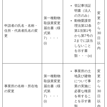
登記事項証
明書（法人
変
の方のみ）
第一種動物
更
動物愛護管
取扱業変更
か
申請者の氏名・名称・
理法第12条
届出書（様
ら
住所・代表者氏名の変
第1項第1号
式第
30
更
から第7号の
7）・・・
日
2までに該当
(i)
以
しないこと
内
を示す書
類・・・(o)
事業所の土
変
第一種動物
地及び建物
更
取扱業変更
について事
か
事業所の名称・所在地
届出書（様
業の実施に
ら
の変更
式第
必要な権原
30
7）・・・
を有するこ
日
(i)
とを示す書
以
類
内