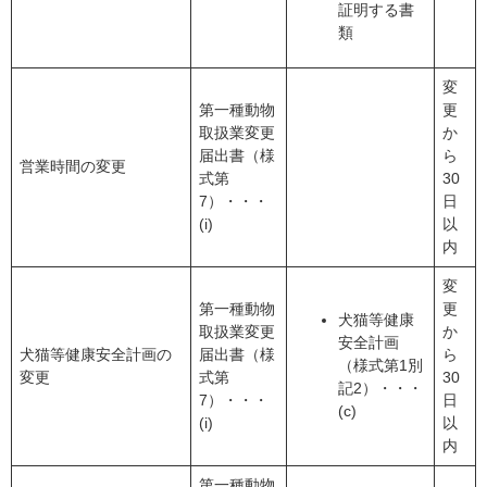
証明する書
類
変
第一種動物
更
取扱業変更
か
届出書（様
ら
営業時間の変更
式第
30
7）・・・
日
(i)
以
内
変
第一種動物
更
犬猫等健康
取扱業変更
か
安全計画
犬猫等健康安全計画の
届出書（様
ら
（様式第1別
変更
式第
30
記2）・・・
7）・・・
日
(c)
(i)
以
内
第一種動物