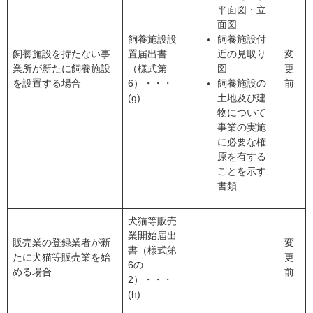
平面図・立
面図
飼養施設設
飼養施設付
飼養施設を持たない事
置届出書
近の見取り
変
業所が新たに飼養施設
（様式第
図
更
を設置する場合
6）・・・
飼養施設の
前
(g)
土地及び建
物について
事業の実施
に必要な権
原を有する
ことを示す
書類
犬猫等販売
業開始届出
販売業の登録業者が新
変
書（様式第
たに犬猫等販売業を始
更
6の
める場合
前
2）・・・
(h)