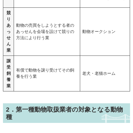
競
り
あ
動物の売買をしようとする者の
っ
あっせんを会場を設けて競りの
動物オークション
せ
方法により行う業
ん
業
譲
受
有償で動物を譲り受けてその飼
飼
老犬・老猫ホーム
養を行う業
養
業
2．第一種動物取扱業者の対象となる動物
種