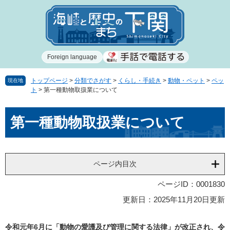
ペ
メ
ー
ニ
ジ
ュ
の
ー
先
を
Foreign language
頭
飛
で
ば
す
し
トップページ
>
分類でさがす
>
くらし・手続き
>
動物・ペット
>
ペッ
現在地
ト
>
第一種動物取扱業について
。
て
本
本
文
第一種動物取扱業について
文
へ
ページ内目次
ページID：0001830
更新日：2025年11月20日更新
令和元年6月に「動物の愛護及び管理に関する法律」が改正され、令