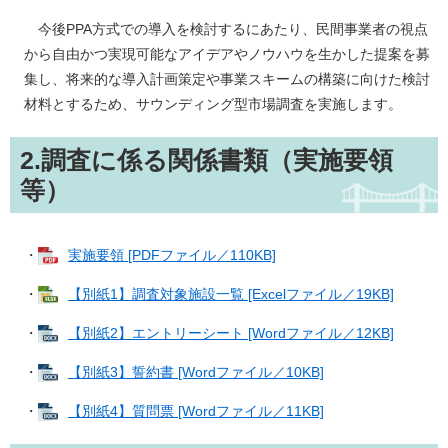
今後PPA方式での導入を検討するにあたり、民間事業者の視点
から自由かつ実現可能なアイデアやノウハウを生かした提案を募
集し、将来的な導入計画策定や事業スキームの構築に向けた検討
材料とするため、サウンディング型市場調査を実施します。
2.調査に係る関係書類（実施要領
等）
・
実施要領 [PDFファイル／110KB]
・
【別紙1】調査対象施設一覧 [Excelファイル／19KB]
・
【別紙2】エントリーシート [Wordファイル／12KB]
・
【別紙3】誓約書 [Wordファイル／10KB]
・
【別紙4】質問票 [Wordファイル／11KB]