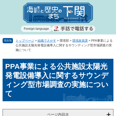
ペ
メ
ー
ニ
ジ
ュ
の
ー
先
を
Foreign language
頭
飛
で
ば
す
し
トップページ
>
組織でさがす
>
環境部
>
環境政策課
>
PPA事業による
現在地
公共施設太陽光発電設備導入に関するサウンディング型市場調査の実
。
て
施について
本
文
本
へ
PPA事業による公共施設太陽光
文
発電設備導入に関するサウンデ
ィング型市場調査の実施につい
て
ページ内目次