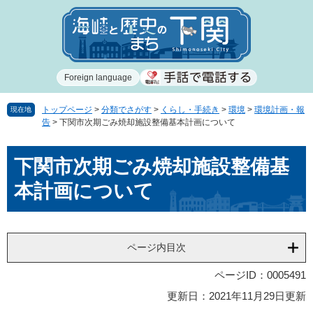
ペ
メ
ー
ニ
ジ
ュ
の
ー
先
を
Foreign language
頭
飛
で
ば
す
し
トップページ
>
分類でさがす
>
くらし・手続き
>
環境
>
環境計画・報
現在地
告
>
下関市次期ごみ焼却施設整備基本計画について
。
て
本
本
文
下関市次期ごみ焼却施設整備基
文
へ
本計画について
ページ内目次
ページID：0005491
更新日：2021年11月29日更新